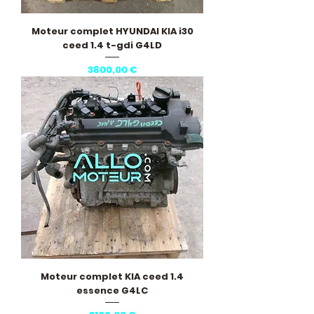
Moteur complet HYUNDAI KIA i30
ceed 1.4 t-gdi G4LD
Precio
3800,00 €
Moteur complet KIA ceed 1.4
essence G4LC