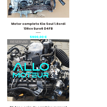
Motor completo Kia Soul 1.6crdi
136cv Euro6 D4FB
Precio
5900,00 €
RESERVAR