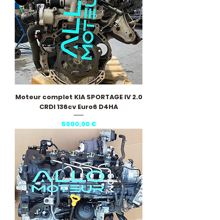
Moteur complet KIA SPORTAGE IV 2.0
CRDI 136cv Euro6 D4HA
Precio
5900,00 €