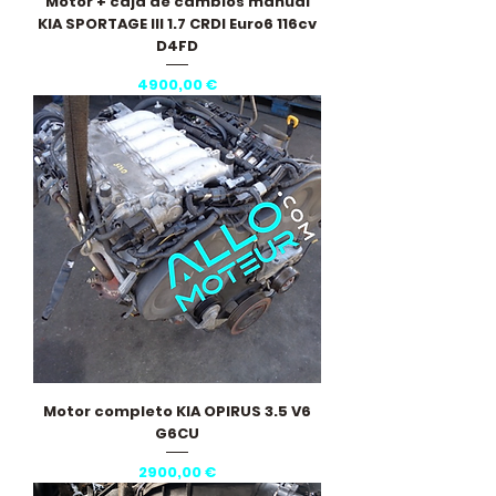
Motor + caja de cambios manual
KIA SPORTAGE III 1.7 CRDI Euro6 116cv
D4FD
Precio
4900,00 €
Motor completo KIA OPIRUS 3.5 V6
G6CU
Precio
2900,00 €