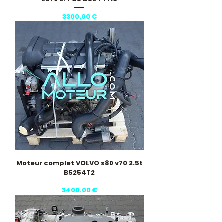
Precio
3300,00 €
Moteur complet VOLVO s80 v70 2.5t
B5254T2
Precio
3400,00 €