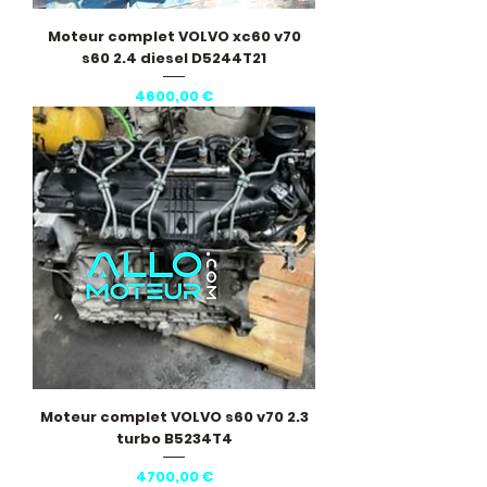
Moteur complet VOLVO xc60 v70
s60 2.4 diesel D5244T21
Precio
4600,00 €
Moteur complet VOLVO s60 v70 2.3
turbo B5234T4
Precio
4700,00 €