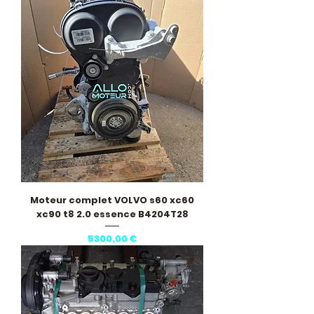
Moteur complet VOLVO s60 xc60
xc90 t8 2.0 essence B4204T28
Precio
5300,00 €