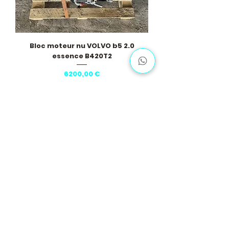
Bloc moteur nu VOLVO b5 2.0
essence B420T2
Precio
6200,00 €
Cargar más