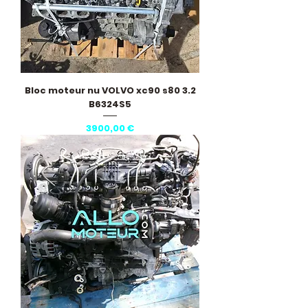
Bloc moteur nu VOLVO xc90 s80 3.2
B6324S5
Precio
3900,00 €