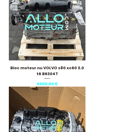
Bloc moteur nu VOLVO s80 xc60 3.0
t6 B6304T
Precio
4000,00 €