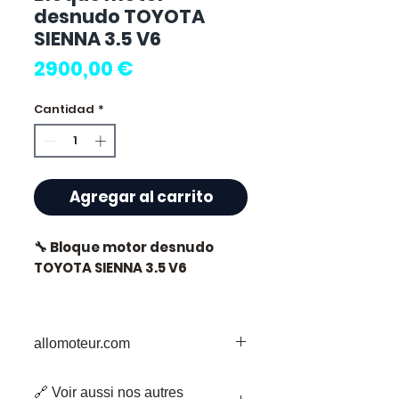
desnudo TOYOTA
SIENNA 3.5 V6
Precio
2900,00 €
Cantidad
*
Agregar al carrito
🔧 Bloque motor desnudo
TOYOTA SIENNA 3.5 V6
allomoteur.com
⭐ ¿Por qué elegir
Allomoteur.com ?
Su Destino de Confianza para Piezas
🔗 Voir aussi nos autres
de Motor Usadas