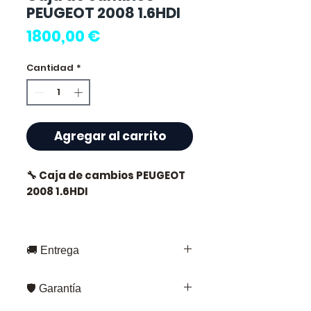
PEUGEOT 2008 1.6HDI
Precio
1800,00 €
Cantidad
*
Agregar al carrito
🔧 Caja de cambios PEUGEOT
2008 1.6HDI
🚚 Entrega
⭐ ¿Por qué elegir
Allomoteur.com ?
Entrega rápida en toda Francia y
🛡️ Garantía
Europa
Especialista francés en
Fedex – para envíos estándar