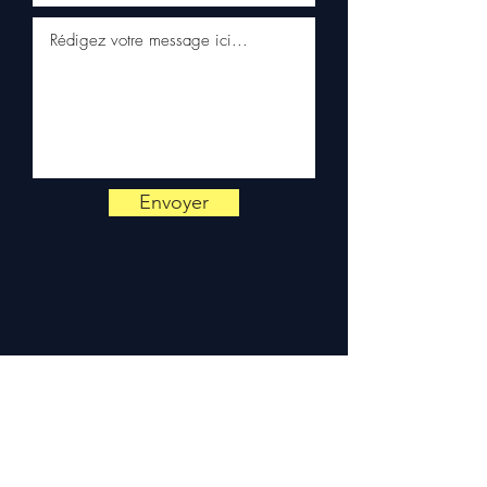
📞
¿Necesita un consejo?
Contáctenos al
+33 6 38 71 66
54
(WhatsApp disponible) —
Lunes a Viernes, 9h-18h.
Envoyer