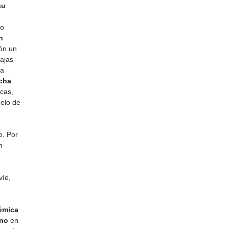
su
o
n
ón un
ajas
da
icha
icas,
delo de
o. Por
n
víe,
ómica
ano
en