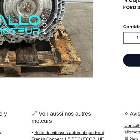
🔧 Caj
FORD 
🏷️ Kil
Cantid
certif
🔖 Ref
CA 🔹
⭐ ¿Por
Especi
cajas 
Allom
catál
d y
🔗 Voir aussi nos autres
⭐ Avis
refere
moteurs
probad
Consult
entre
allomot
u
•
Boite de vitesses automatique Ford
Francia
📘
Suiv
Transit Connect 1.5 TDCI ECOBLUE