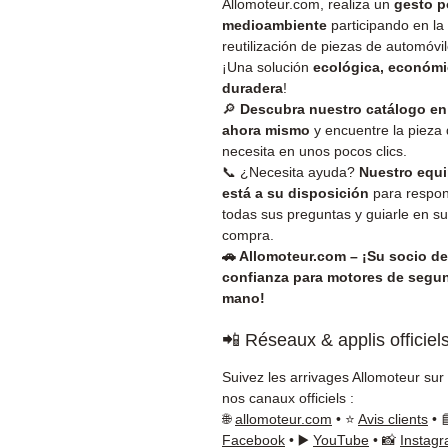
Allomoteur.com, realiza un
gesto p
medioambiente
participando en la
reutilización de piezas de automóvil
¡Una solución
ecológica, económi
duradera
!
🔎
Descubra nuestro catálogo en
ahora mismo
y encuentre la pieza
necesita en unos pocos clics.
📞 ¿Necesita ayuda?
Nuestro equ
está a su disposición
para respo
todas sus preguntas y guiarle en su
compra.
🚗 Allomoteur.com – ¡Su socio de
confianza para motores de segu
mano!
📲 Réseaux & applis officiel
Suivez les arrivages Allomoteur sur
nos canaux officiels :
🌐
allomoteur.com
• ⭐
Avis clients
• 
Facebook
• ▶️
YouTube
• 📸
Instag