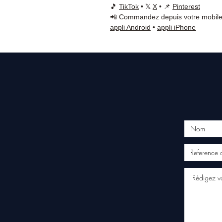
🎵
TikTok
• 𝕏
X
• 📌
Pinterest
📲 Commandez depuis votre mobile
appli Android
•
appli iPhone