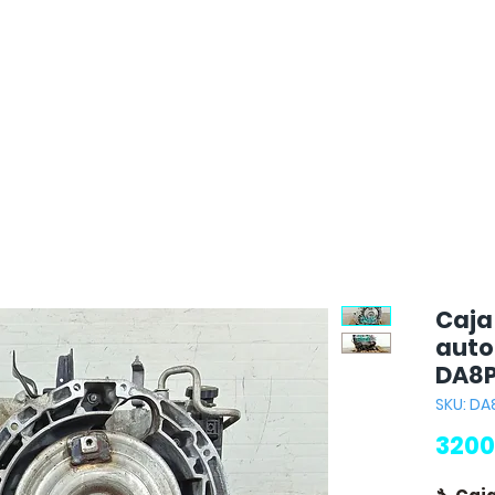
Caja
auto
DA8
SKU: D
3200