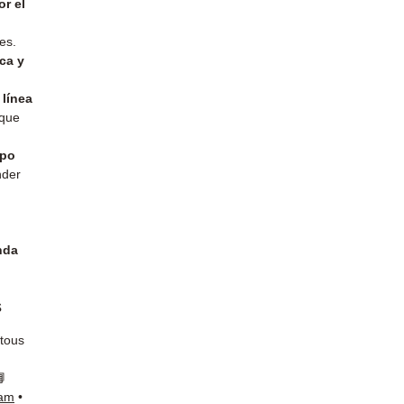
or el
es.
ca y
 línea
 que
ipo
nder
nda
s
 tous
📘
ram
•