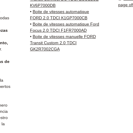
page of
KV6P7000DB
✅ Piez
e
•
Boite de vitesses automatique
antes 
todas
FORD 2.0 TDCI K1GP7000CB
✅ Gara
•
Boite de vitesses automatique Ford
ezas
Focus 2.0 TDCI F1FR7000AD
✅ Entr
•
Boite de vitesses manuelle FORD
(Fedex
nto,
Transit Custom 2.0 TDCI
Schenk
r.
GK2R7002CGA
✅ Servi
Whats
as de
📞
¿Nec
Contá
da
(Whats
pertos
Vierne
mero
encia
estro
 la