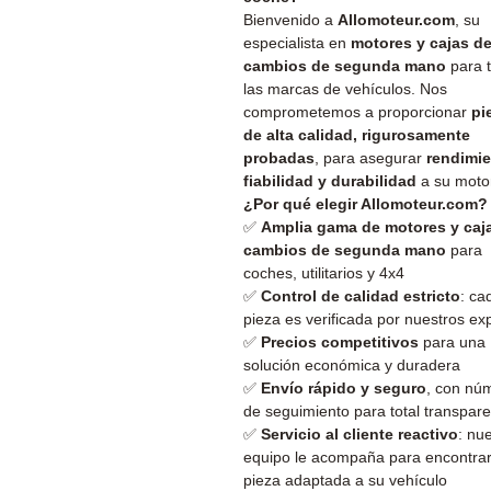
Bienvenido a
Allomoteur.com
, su
especialista en
motores y cajas d
cambios de segunda mano
para 
las marcas de vehículos. Nos
comprometemos a proporcionar
pi
de alta calidad, rigurosamente
probadas
, para asegurar
rendimie
fiabilidad y durabilidad
a su moto
¿Por qué elegir Allomoteur.com?
✅
Amplia gama de motores y caj
cambios de segunda mano
para
coches, utilitarios y 4x4
✅
Control de calidad estricto
: ca
pieza es verificada por nuestros ex
✅
Precios competitivos
para una
solución económica y duradera
✅
Envío rápido y seguro
, con nú
de seguimiento para total transpar
✅
Servicio al cliente reactivo
: nu
equipo le acompaña para encontrar
pieza adaptada a su vehículo