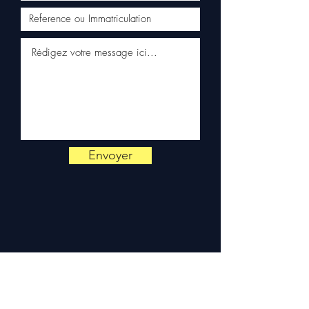
WhatsApp
📞
¿Necesitas un consejo?
Contáctanos al
+33 6 38 71 66
54
(WhatsApp disponible) —
Lunes a Viernes, 9h-18h.
Envoyer