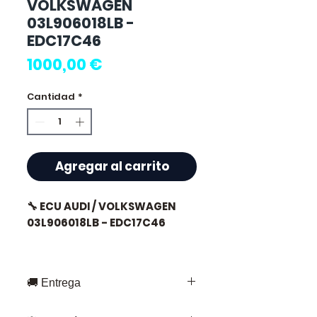
VOLKSWAGEN
03L906018LB -
EDC17C46
Precio
1000,00 €
Cantidad
*
Agregar al carrito
🔧 ECU AUDI / VOLKSWAGEN
03L906018LB - EDC17C46
🚚 Entrega
⭐ ¿Por qué elegir
Allomoteur.com ?
Entrega rápida en toda Francia y