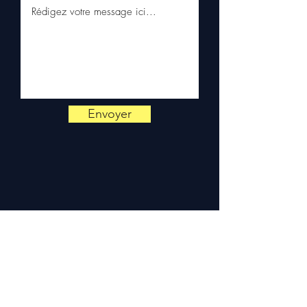
Contáctenos al
+33 6 38 71 66
54
(WhatsApp disponible) —
De lunes a viernes, 9h-18h.
Envoyer