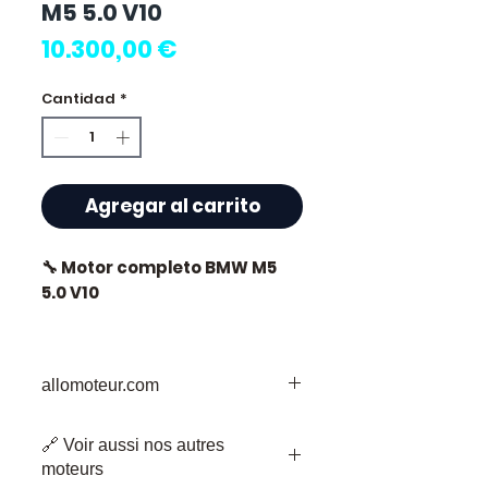
M5 5.0 V10
Precio
10.300,00 €
Cantidad
*
Agregar al carrito
🔧 Motor completo BMW M5
5.0 V10
allomoteur.com
⭐ ¿Por qué elegir
Allomoteur.com ?
Su Destino de Confianza para Piezas
🔗 Voir aussi nos autres
de Motor Usadas
Especialista francés en
moteurs
Bienvenido a Allomoteur.com, su