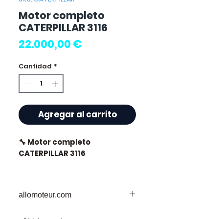
Motor completo
CATERPILLAR 3116
Precio
22.000,00 €
Cantidad
*
Agregar al carrito
🔧 Motor completo
CATERPILLAR 3116
allomoteur.com
⭐ ¿Por qué elegir
Allomoteur.com ?
Su Destino de Confianza para Piezas