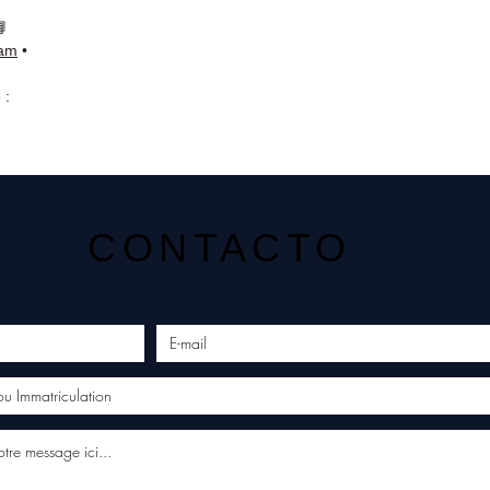
📘
ram
•
 :
CONTACTO