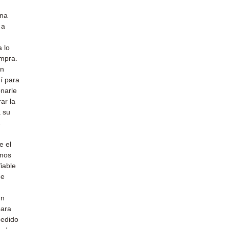
una
 a
 lo
ompra.
un
uí para
narle
ar la
a su
a
e el
emos
iable
de
un
para
pedido