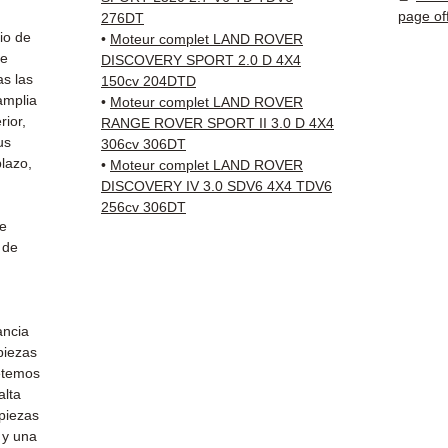
✅ Piez
page of
276DT
antes 
io de
•
Moteur complet LAND ROVER
✅ Gara
de
DISCOVERY SPORT 2.0 D 4X4
as las
✅ Entr
150cv 204DTD
amplia
•
Moteur complet LAND ROVER
(Fedex
rior,
RANGE ROVER SPORT II 3.0 D 4X4
Schenk
us
306cv 306DT
✅ Servi
lazo,
•
Moteur complet LAND ROVER
Whats
DISCOVERY IV 3.0 SDV6 4X4 TDV6
256cv 306DT
📞
¿Nec
de
Contá
 de
(Whats
Vierne
ancia
 piezas
etemos
alta
 piezas
 y una