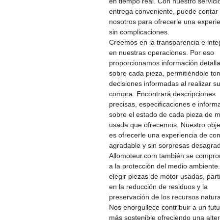
en tiempo real. Con nuestro servici
entrega conveniente, puede contar
nosotros para ofrecerle una experi
sin complicaciones.
Creemos en la transparencia e inte
en nuestras operaciones. Por eso
proporcionamos información detall
sobre cada pieza, permitiéndole to
decisiones informadas al realizar s
compra. Encontrará descripciones
precisas, especificaciones e inform
sobre el estado de cada pieza de m
usada que ofrecemos. Nuestro obje
es ofrecerle una experiencia de co
agradable y sin sorpresas desagra
Allomoteur.com también se compr
a la protección del medio ambiente.
elegir piezas de motor usadas, part
en la reducción de residuos y la
preservación de los recursos natura
Nos enorgullece contribuir a un fut
más sostenible ofreciendo una alter