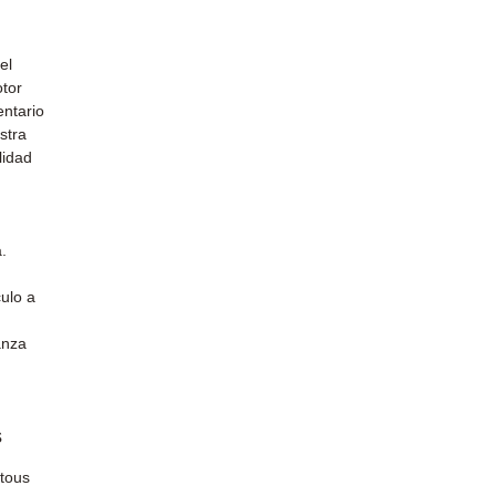
el
otor
entario
stra
lidad
.
ulo a
anza
s
 tous