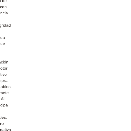
o de
 con
encia
gridad
ada
mar
u
ación
otor
tivo
mpra
dables.
omete
 Al
icipa
les.
uro
nativa