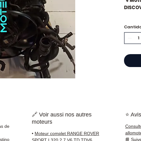
🔧 Mot
DISCOV
🏷️ Kil
Cantid
certif
🔖 Ref
⭐ ¿Por
Especi
cajas 
Allom
catál
refere
🔗 Voir aussi nos autres
⭐ Avis
probad
moteurs
entre
as de
Consult
Francia
allomot
•
Moteur complet RANGE ROVER
stino
📘
Suiv
SPORT L320 2.7 V6 TD TDV6