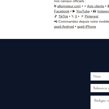
nos canaux officiels :
🌐
allomoteur.com
• ⭐
Avis clients
• 
Facebook
• ▶️
YouTube
• 📸
Instag
🎵
TikTok
• 𝕏
X
• 📌
Pinterest
📲 Commandez depuis votre mobile
appli Android
•
appli iPhone