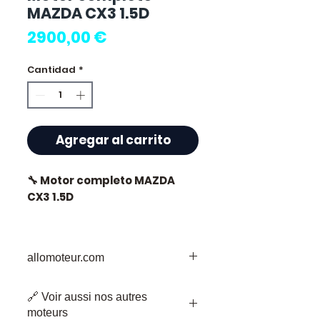
MAZDA CX3 1.5D
Precio
2900,00 €
Cantidad
*
Agregar al carrito
🔧 Motor completo MAZDA
CX3 1.5D
🏷️ Kilometraje: 63 000 km
certificados
allomoteur.com
Su Destino de Confianza para Piezas
🔗 Voir aussi nos autres
de Motor Usadas
⭐ ¿Por qué elegir
moteurs
Bienvenido a Allomoteur.com, su