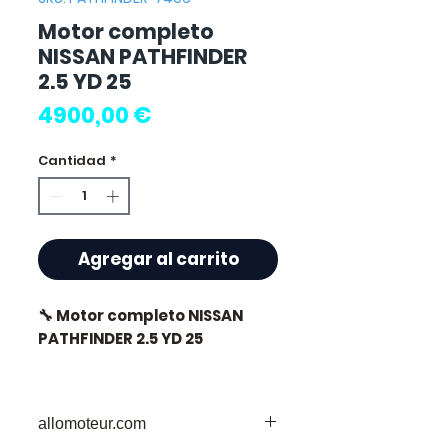
Motor completo
NISSAN PATHFINDER
2.5 YD 25
Precio
4900,00 €
Cantidad
*
Agregar al carrito
🔧 Motor completo NISSAN
PATHFINDER 2.5 YD 25
allomoteur.com
⭐ ¿Por qué elegir