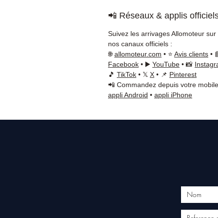
📲 Réseaux & applis officiel
Suivez les arrivages Allomoteur sur
nos canaux officiels :
🌐
allomoteur.com
• ⭐
Avis clients
• 
Facebook
• ▶️
YouTube
• 📸
Instag
🎵
TikTok
• 𝕏
X
• 📌
Pinterest
📲 Commandez depuis votre mobile
appli Android
•
appli iPhone