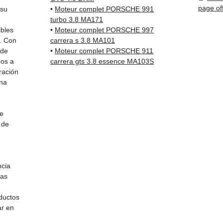
page of
 su
•
Moteur complet PORSCHE 991
✅ Piez
turbo 3.8 MA171
antes 
ibles
•
Moteur complet PORSCHE 997
✅ Gara
. Con
carrera s 3.8 MA101
 de
•
Moteur complet PORSCHE 911
✅ Entr
mos a
carrera gts 3.8 essence MA103S
(Fedex
ración
Schenk
una
✅ Servi
Whats
de
📞
¿Nec
 de
Contá
(Whats
Vierne
ncia
las
ductos
ar en