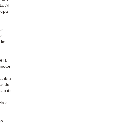
e. Al
icipa
.
 un
na
 las
e la
 motor
scubra
as de
rcas de
ia al
.
en