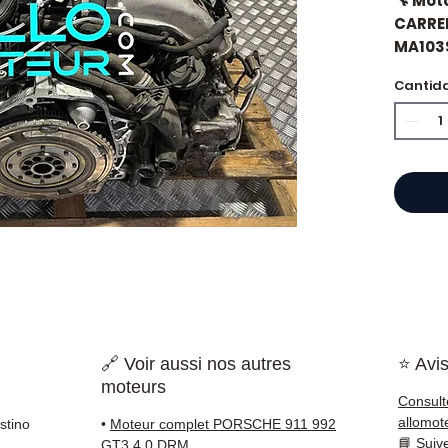
🔧 Mot
CARRER
MA103
Cantid
🏷️ Ki
certif
🔖 Ref
⭐ ¿Por
Especi
cajas 
Allom
catál
🔗 Voir aussi nos autres
⭐ Avis
refere
moteurs
probad
Consult
entre
allomot
stino
•
Moteur complet PORSCHE 911 992
Francia
📘
Suiv
GT3 4.0 DRM