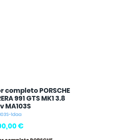
r completo PORSCHE
ERA 991 GTS MK1 3.8
v MA103S
103S-1daa
Precio
00,00 €