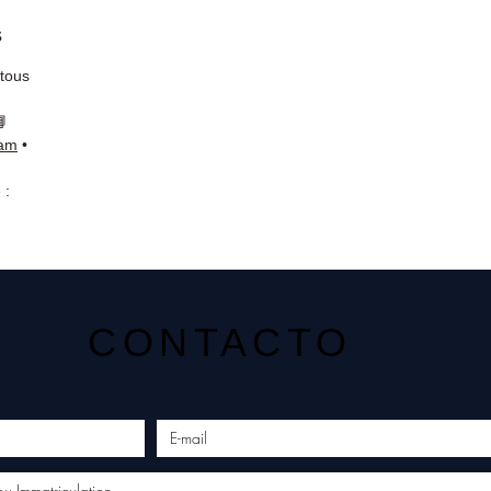
s
 tous
📘
ram
•
 :
CONTACTO