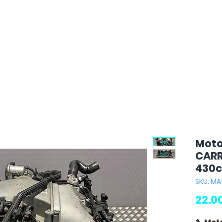
Moto
CARR
430c
SKU: MA
22.0