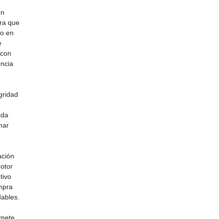
un
ra que
do en
e
 con
encia
gridad
ada
mar
u
ación
otor
tivo
mpra
dables.
omete