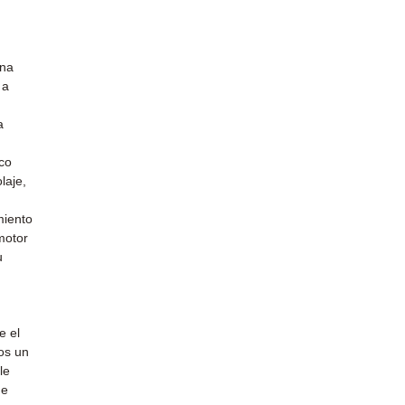
una
 a
a
co
laje,
miento
motor
u
e el
os un
le
de