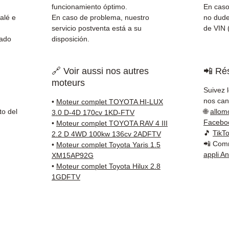
Schenk
funcionamiento óptimo.
En caso
✅ Servi
alé e
En caso de problema, nuestro
no dude
Whats
servicio postventa está a su
de VIN 
nado
disposición.
📞
¿Nec
Contá
🔗 Voir aussi nos autres
📲 Rés
(Whats
moteurs
Vierne
Suivez 
nos cana
•
Moteur complet TOYOTA HI-LUX
to del
🌐
allom
3.0 D-4D 170cv 1KD-FTV
Facebo
•
Moteur complet TOYOTA RAV 4 III
🎵
TikT
2.2 D 4WD 100kw 136cv 2ADFTV
📲 Comm
•
Moteur complet Toyota Yaris 1.5
appli A
XM15AP92G
•
Moteur complet Toyota Hilux 2.8
1GDFTV