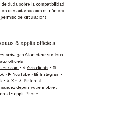
er)
 de duda sobre la compatibilidad,
cio al cliente reactivo por
 en contactarnos con su número
App
(permiso de circulación).
esita un consejo?
ctenos al
+33 6 38 71 66 54
eaux & applis officiels
App disponible) — Lunes a
s, 9h-18h.
les arrivages Allomoteur sur tous
ux officiels :
oteur.com
• ⭐
Avis clients
• 📘
ok
• ▶️
YouTube
• 📸
Instagram
•
ok
• 𝕏
X
• 📌
Pinterest
andez depuis votre mobile :
ndroid
•
appli iPhone