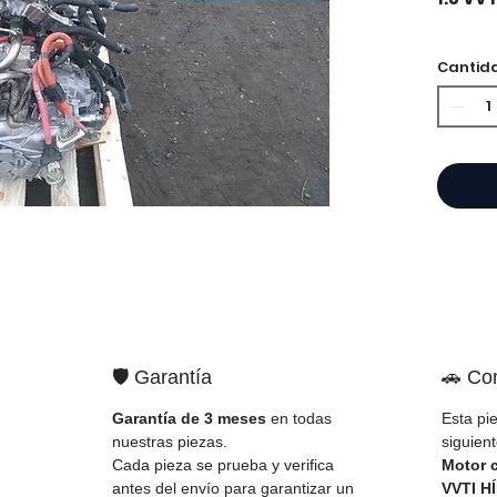
Cantid
⭐ ¿Por
Especi
cajas 
Allom
catál
refere
probad
entre
Francia
🛡️ Garantía
🚗 Co
✅ Piez
antes 
Garantía de 3 meses
en todas
Esta pi
✅ Gara
nuestras piezas.
siguient
✅ Entr
Cada pieza se prueba y verifica
Motor 
(Fedex
antes del envío para garantizar un
VVTI H