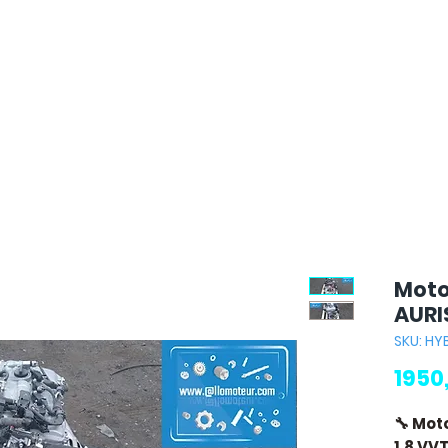
Moto
AURIS
SKU: HY
1950
🔧 Mot
1.8 VV