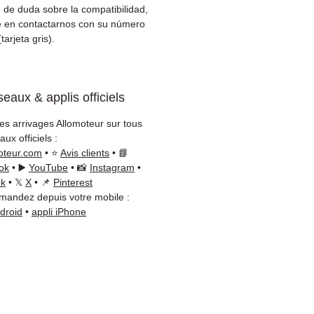
er)
 de duda sobre la compatibilidad,
cio al cliente reactivo por
 en contactarnos con su número
App
tarjeta gris).
esitas un consejo?
ctanos al
+33 6 38 71 66 54
eaux & applis officiels
App disponible) — Lunes a
s, 9h-18h.
les arrivages Allomoteur sur tous
ux officiels :
oteur.com
• ⭐
Avis clients
• 📘
ok
• ▶️
YouTube
• 📸
Instagram
•
ok
• 𝕏
X
• 📌
Pinterest
andez depuis votre mobile :
ndroid
•
appli iPhone