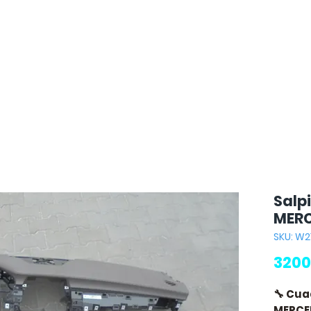
Salp
MERC
SKU: W2
3200
🔧 Cu
MERCE