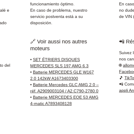
Schenk
funcionamiento óptimo.
En caso
✅ Servi
alé e
En caso de problema, nuestro
no dude
Whats
servicio postventa está a su
de VIN (
nado
disposición.
📞
¿Nec
Contá
🔗 Voir aussi nos autres
📲 Rés
(Whats
moteurs
Vierne
Suivez 
nos cana
•
SET ÉTRIERS DISQUES
to del
🌐
allom
MERCEDES SLS 197 AMG 6.3
Facebo
•
Batterie MERCEDES GLE W167
🎵
TikT
2.0 142kW A1673403300
📲 Comm
•
Batterie Mercedes GLC AMG 2.0 –
appli A
réf. A2909003104 / A2.C790-2780.0
•
Batterie MERCEDES EQE 53 AMG
4-matic A7893408128