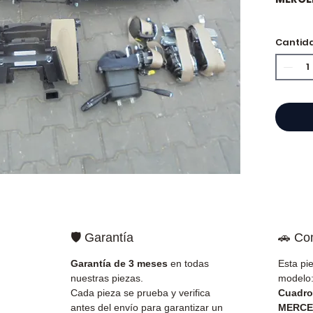
Cantid
⭐ ¿Por
Especi
cajas 
Allom
catál
refere
probad
entre
Francia
🛡️ Garantía
🚗 Co
✅ Piez
antes 
Garantía de 3 meses
en todas
Esta pi
✅ Gara
nuestras piezas.
modelo
✅ Entr
Cada pieza se prueba y verifica
Cuadro
(Fedex
antes del envío para garantizar un
MERCE