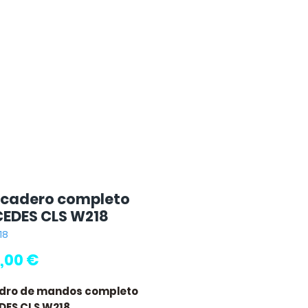
icadero completo
EDES CLS W218
18
Precio
,00 €
adro de mandos completo
DES CLS W218