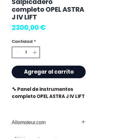
Salpicadero
completo OPEL ASTRA
J IV LIFT
Precio
2300,00 €
Cantidad
*
Agregar al carrito
🔧 Panel de instrumentos
completo OPEL ASTRA J IV LIFT
Allomoteur.com
⭐ ¿Por qué elegir
Allomoteur.com ?
Allomoteur.com: Su Destino de