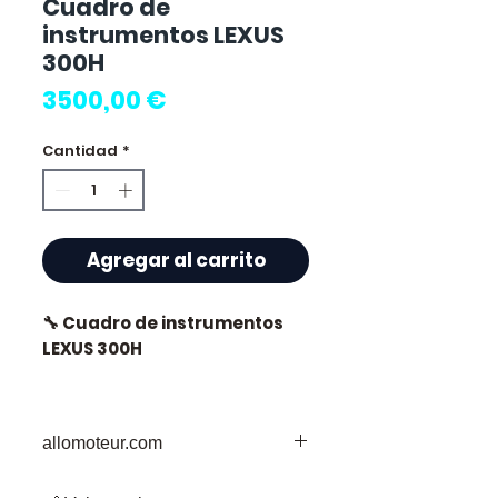
Cuadro de
instrumentos LEXUS
300H
Precio
3500,00 €
Cantidad
*
Agregar al carrito
🔧 Cuadro de instrumentos
LEXUS 300H
allomoteur.com
⭐ ¿Por qué elegir
Allomoteur.com ?
Su Destino de Confianza para Piezas