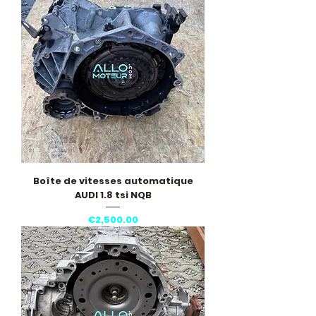
Boîte de vitesses automatique
AUDI 1.8 tsi NQB
Price
€2,500.00