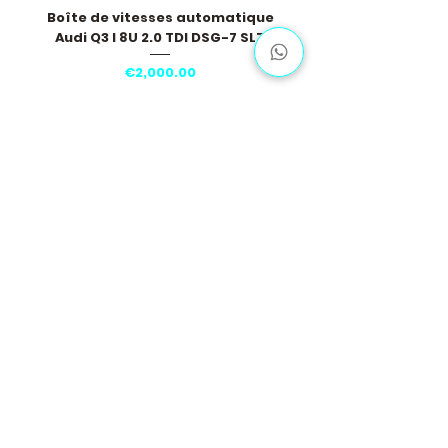
Boîte de vitesses automatique
Audi Q3 I 8U 2.0 TDI DSG-7 SLZ
Price
€2,000.00
Load More