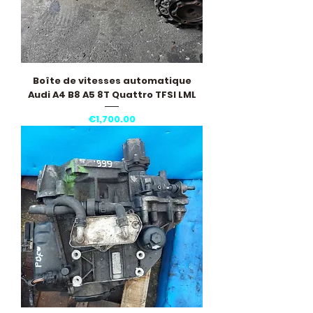
Boîte de vitesses automatique
Audi A4 B8 A5 8T Quattro TFSI LML
Price
€1,700.00