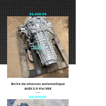
Boîte de vitesses automatique
AUDI 2.0 tdi UMQ
Price
€2,400.00
Boîte de vitesses automatique
AUDI 2.0 tfsi VKK
Price
€2,400.00