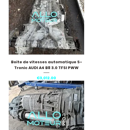
Boite de vitesses automatique S-
Tronic AUDI A4 B8 3.0 TFSI PWW
Price
€3,012.00