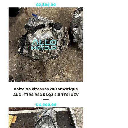
Price
€2,802.00
Boite de vitesses automatique
AUDI TTRS RS3 RSQ3 2.5 TFSI UZV
Price
€4,900.00