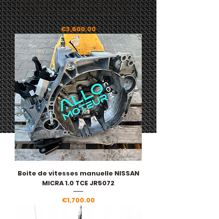
Boîte de vitesses automatique
NISSAN 1.2 essence 31020-X426A
Price
€3,600.00
Boite de vitesses manuelle NISSAN
MICRA 1.0 TCE JR5072
Price
€1,700.00