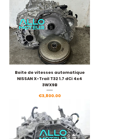
Boite de vitesses automatique
NISSAN X-Trail T32 1.7 dCi 4x4
3WX9B
Price
€3,800.00