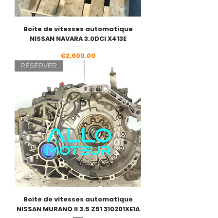
Boite de vitesses automatique
NISSAN NAVARA 3.0DCI X413E
Price
€2,900.00
RESERVER
Boite de vitesses automatique
NISSAN MURANO II 3.5 Z51 310201XE1A