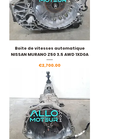
Boite de vitesses automatique
NISSAN MURANO Z50 3.5 AWD 1XD0A
Price
€2,700.00