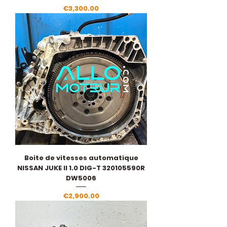
Price
€3,300.00
Boite de vitesses automatique
NISSAN JUKE II 1.0 DIG-T 320105590R
DW5006
Price
€2,900.00