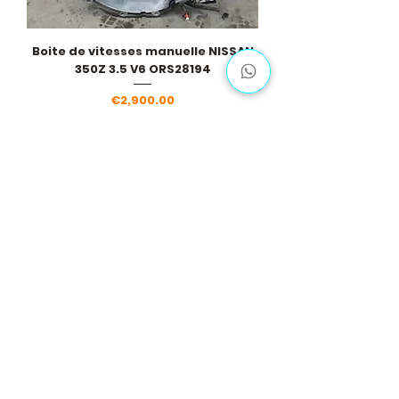
Boite de vitesses manuelle NISSAN
350Z 3.5 V6 ORS28194
Price
€2,900.00
Load More