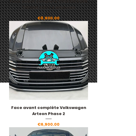
Face avant complete VOLKSWAGEN
TIGUAN 2021 1.4 eHybride
Price
€8,900.00
Face avant complète Volkswagen
Arteon Phase 2
Price
€6,900.00