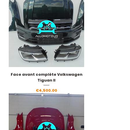
Face avant complète Volkswagen
Tiguan II
Price
€4,500.00