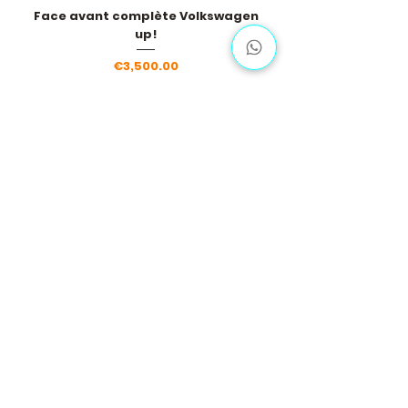
Face avant complète Volkswagen
up!
Price
€3,500.00
Load More