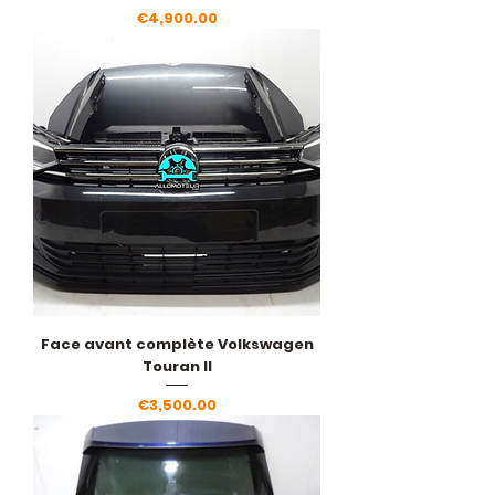
Price
€4,900.00
Face avant complète Volkswagen
Touran II
Price
€3,500.00