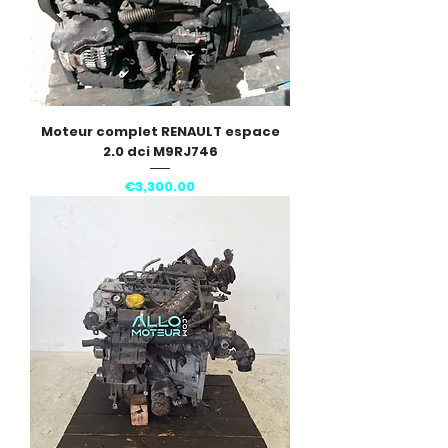
Moteur complet RENAULT espace
2.0 dci M9RJ746
Price
€3,300.00