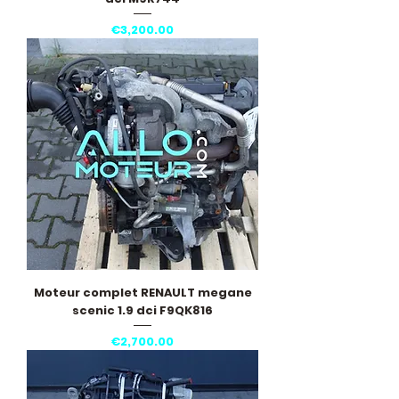
Price
€3,200.00
Moteur complet RENAULT megane
scenic 1.9 dci F9QK816
Price
€2,700.00