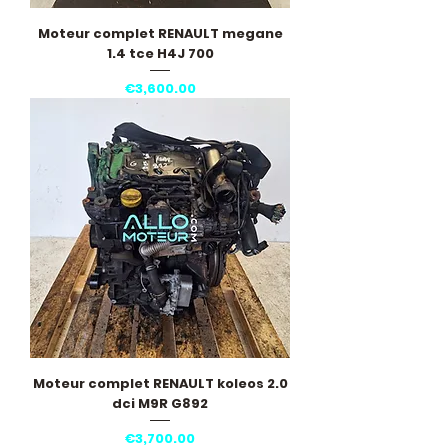
Moteur complet RENAULT megane
1.4 tce H4J 700
Price
€3,600.00
Moteur complet RENAULT koleos 2.0
dci M9R G892
Price
€3,700.00