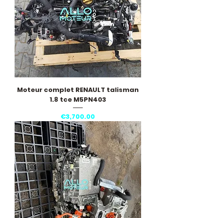
Moteur complet RENAULT talisman
1.8 tce M5PN403
Price
€3,700.00