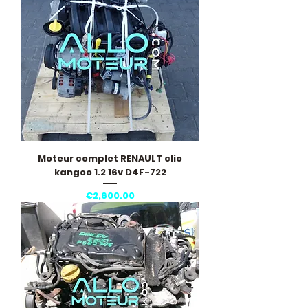
Moteur complet RENAULT clio
kangoo 1.2 16v D4F-722
Price
€2,600.00