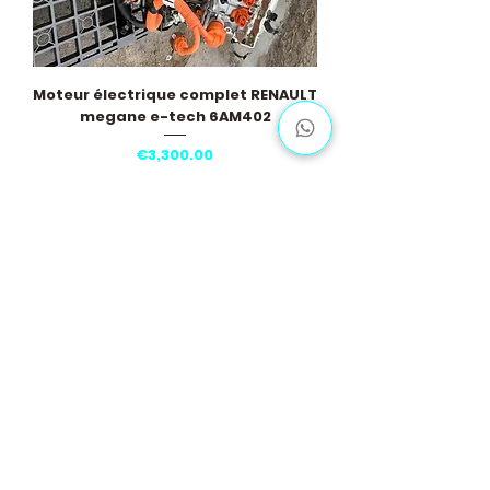
Moteur électrique complet RENAULT
megane e-tech 6AM402
Price
€3,300.00
Load More