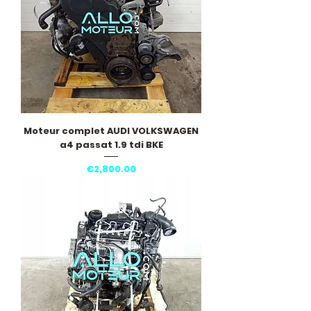
Moteur complet AUDI VOLKSWAGEN
a4 passat 1.9 tdi BKE
Price
€2,800.00