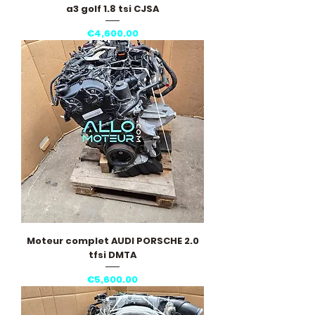
a3 golf 1.8 tsi CJSA
Price
€4,600.00
Moteur complet AUDI PORSCHE 2.0
tfsi DMTA
Price
€5,600.00