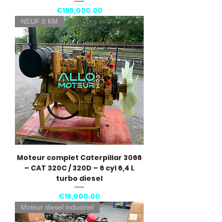
Price
€195,000.00
NEUF 0 KM
Moteur complet Caterpillar 3066
– CAT 320C / 320D – 6 cyl 6,4 L
turbo diesel
Price
€19,000.00
Moteur diesel industriel