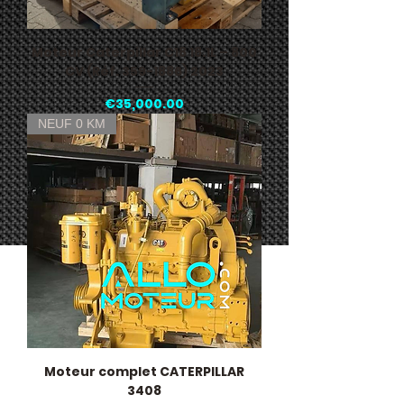
Moteur Caterpillar C18 18.1L – 800
CV (Réf. 359-1886) 2023
Price
€35,000.00
NEUF 0 KM
Moteur complet CATERPILLAR
3408