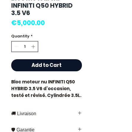
INFINITI Q50 HYBRID
3.5 V6
Price
€5,000.00
Quantity
*
Add to Cart
Bloc moteur nu INFINITI Q50
HYBRID 3.5 V6
d'occasion,
testé et révisé. Cylindrée 3.5L.
Caractéristiques techniques
:
🚚 Livraison
Kilométrage :
73 000 km
Cylindrée :
3.5 litres
Livraison rapide partout en France
État :
Occasion testée,
🛡️ Garantie
et en Europe