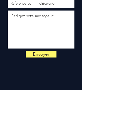
Pays-Bas, Portugal) sur
devis. Garantie 3 mois pièces
— montage par professionnel
obligatoire.
Contact :
📞 +33 6 38 71 66 54
(WhatsApp) — 📧
contact@allomoteur.com
Envoyer