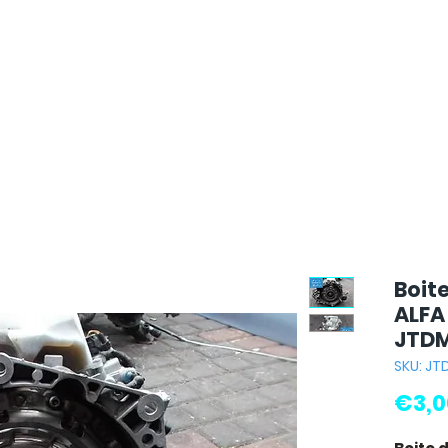
Boit
ALFA
JTD
SKU: JT
€3,0