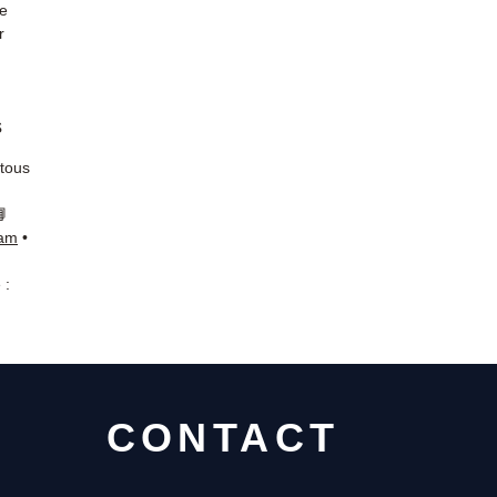
de
r
s
 tous
📘
ram
•
 :
CONTACT