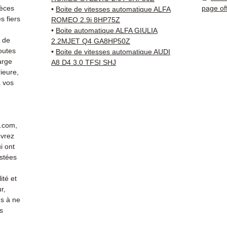
vérifi
ièces
page of
•
Boite de vitesses automatique ALFA
sur vo
 fiers
ROMEO 2.9i 8HP75Z
direct
•
Boite automatique ALFA GIULIA
s de
Alfa R
2.2MJET Q4 GA8HP50Z
outes
•
Boite de vitesses automatique AUDI
techni
arge
A8 D4 3.0 TFSI SHJ
Whats
ieure,
pour t
 vos
Livrais
5 à 7 
métrop
sur pa
r.com,
en Eur
evrez
Allema
i ont
Bas, P
stées
3 mois
ité et
profes
r,
Contac
s à ne
(Whats
s
conta