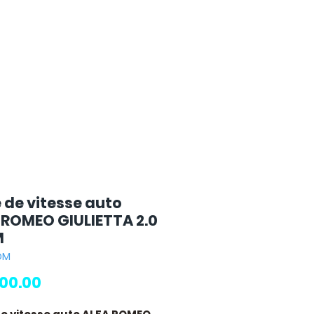
e de vitesse auto
 ROMEO GIULIETTA 2.0
M
DM
Price
00.00