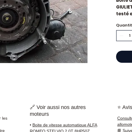
Boite 
GIULIE
testé e
constr
Quanti
Cylind
Caract
Kilo
Mar
Cyli
État 
ava
Gara
Quand 
vitess
durs, v
perte 
🔗 Voir aussi nos autres
⭐ Avis
à l'em
moteurs
standa
 les
Consult
économ
allomot
•
Boite de vitesse automatique ALFA
Compat
tre
📘
Suiv
ROMEO STELVIO 2.0T 8HP50Z