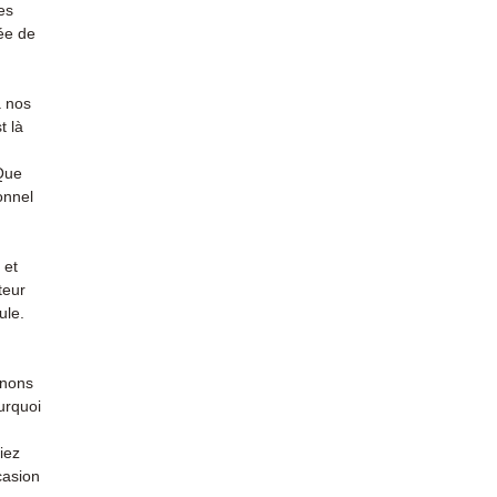
es
ée de
à nos
t là
 Que
onnel
 et
teur
ule.
enons
urquoi
iez
casion