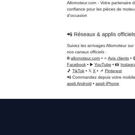
Allomoteur.com - Votre partenaire 
confiance pour les pièces de moteu
d'occasion
📲 Réseaux & applis officiel
Suivez les arrivages Allomoteur sur
nos canaux officiels :
🌐
allomoteur.com
• ⭐
Avis clients
• 
Facebook
• ▶️
YouTube
• 📸
Instag
🎵
TikTok
• 𝕏
X
• 📌
Pinterest
📲 Commandez depuis votre mobile
appli Android
•
appli iPhone