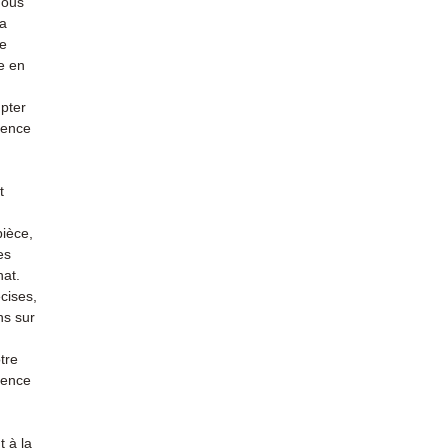
nous
la
re
e en
mpter
ience
t
pièce,
es
hat.
cises,
ns sur
tre
rience
 à la