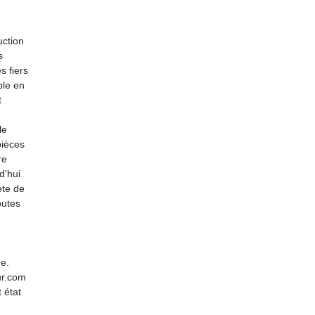
uction
s
s fiers
ble en
t
le
pièces
re
d'hui
ète de
outes
de.
ur.com
 état