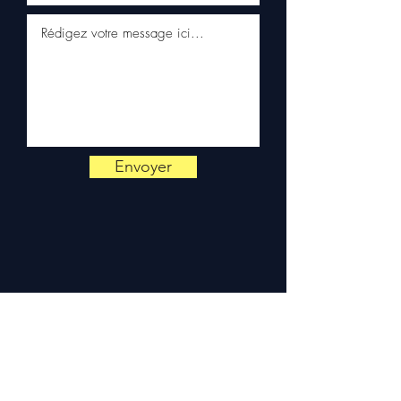
66 54
pour toute vérification.
Livraison & garantie :
Expédition en 5 à 7 jours
ouvrés en France
métropolitaine, livraison
gratuite sur palette
sécurisée. Expédition en
Europe (Belgique, Suisse,
Allemagne, Italie, Espagne,
Envoyer
Pays-Bas, Portugal) sur
devis. Garantie 3 mois pièces
— montage par professionnel
obligatoire.
Contact :
📞 +33 6 38 71 66 54
(WhatsApp) — 📧
contact@allomoteur.com