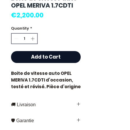
OPEL MERIVA 1.7CDTI
Price
€2,200.00
Quantity
*
Add to Cart
Boite de vitesse auto OPEL
MERIVA 1.7CDTI
d'occasion,
testé et révisé. Pièce d'origine
constructeur Opel.
Caractéristiques techniques
🚚 Livraison
:
Kilométrage :
70 000 km
Livraison rapide partout en France
Marque :
Opel
🛡️ Garantie
et en Europe
État :
Occasion testée,
Fedex – pour les envois standards