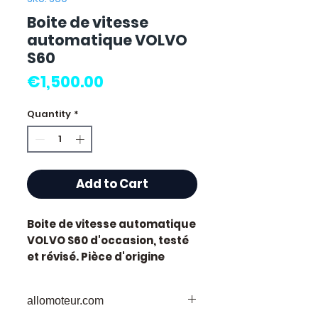
Boite de vitesse
automatique VOLVO
S60
Price
€1,500.00
Quantity
*
Add to Cart
Boite de vitesse automatique
VOLVO S60
d'occasion, testé
et révisé. Pièce d'origine
constructeur Volvo,
référence moteur
S60
.
allomoteur.com
Transmission automatique.