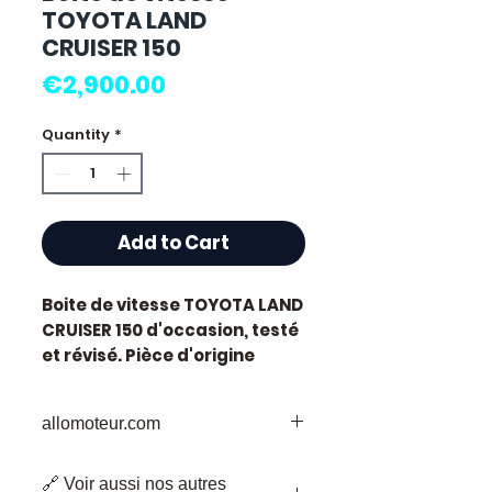
TOYOTA LAND
CRUISER 150
Price
€2,900.00
Quantity
*
Add to Cart
Boite de vitesse TOYOTA LAND
CRUISER 150
d'occasion, testé
et révisé. Pièce d'origine
constructeur Toyota.
Caractéristiques techniques
allomoteur.com
:
Kilométrage :
78 000 km
Votre
Destination
de Confiance pour
Marque :
Toyota
🔗 Voir aussi nos autres
les Pièces de Moteur d'Occasion