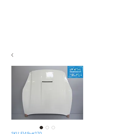
SKU: F149-e270