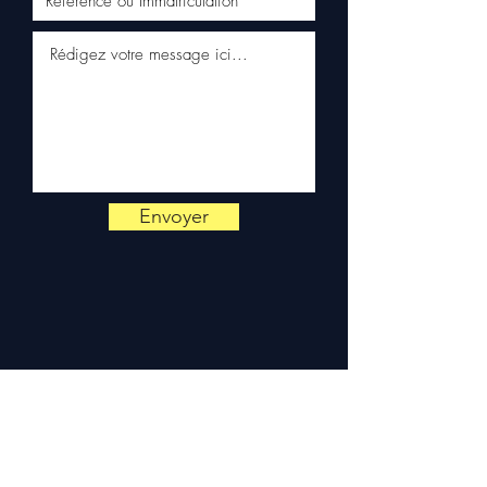
66 54
pour toute vérification.
Livraison & garantie :
Expédition en 5 à 7 jours
ouvrés en France
métropolitaine, livraison
gratuite sur palette
sécurisée. Expédition en
Europe (Belgique, Suisse,
Allemagne, Italie, Espagne,
Envoyer
Pays-Bas, Portugal) sur
devis. Garantie 3 mois pièces
— montage par professionnel
obligatoire.
Contact :
📞 +33 6 38 71 66 54
(WhatsApp) — 📧
contact@allomoteur.com