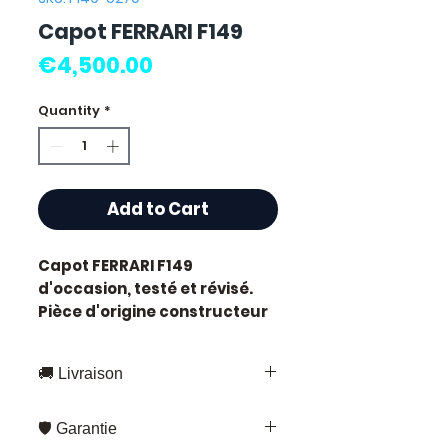
Capot FERRARI F149
Price
€4,500.00
Quantity
*
Add to Cart
Capot FERRARI F149
d'occasion, testé et révisé.
Pièce d'origine constructeur
Ferrari, référence moteur
F149
.
🚚 Livraison
Caractéristiques techniques
:
Livraison rapide partout en France
Kilométrage :
65 000 km
🛡️ Garantie
et en Europe