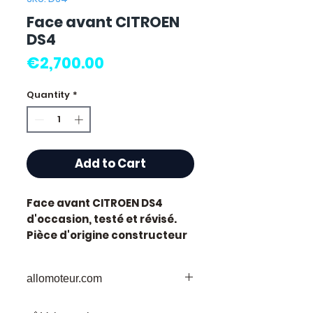
Face avant CITROEN
DS4
Price
€2,700.00
Quantity
*
Add to Cart
Face avant CITROEN DS4
d'occasion, testé et révisé.
Pièce d'origine constructeur
Citroen.
Caractéristiques techniques
allomoteur.com
:
Kilométrage :
67 000 km
Votre
Destination
de Confiance pour