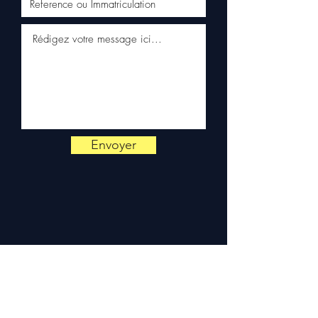
ouvrés en France
métropolitaine, livraison
gratuite sur palette
sécurisée. Expédition en
Europe (Belgique, Suisse,
Allemagne, Italie, Espagne,
Pays-Bas, Portugal) sur
devis. Garantie 3 mois pièces
— montage par professionnel
Envoyer
obligatoire.
Contact :
📞 +33 6 38 71 66 54
(WhatsApp) — 📧
contact@allomoteur.com