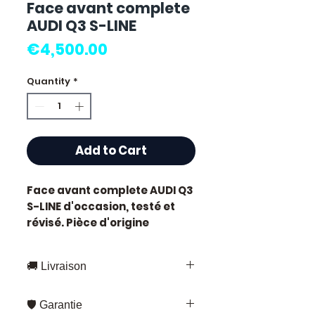
Face avant complete
AUDI Q3 S-LINE
Price
€4,500.00
Quantity
*
Add to Cart
Face avant complete AUDI Q3
S-LINE
d'occasion, testé et
révisé. Pièce d'origine
constructeur Audi.
Caractéristiques techniques
🚚 Livraison
:
Kilométrage :
73 000 km
Livraison rapide partout en France
Marque :
Audi
🛡️ Garantie
et en Europe