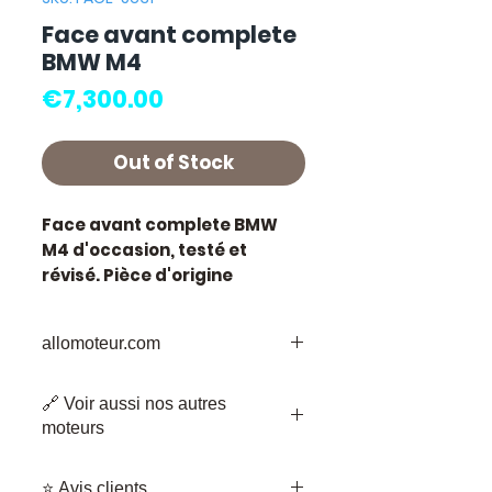
Face avant complete
BMW M4
Price
€7,300.00
Out of Stock
Face avant complete BMW
M4
d'occasion, testé et
révisé. Pièce d'origine
constructeur BMW.
Caractéristiques techniques
allomoteur.com
:
Kilométrage :
61 000 km
Votre
Destination
de Confiance pour
Marque :
BMW
🔗 Voir aussi nos autres
les Pièces de Moteur d'Occasion
État :
Occasion testée,
moteurs
Bienvenue chez Allomoteur.com,
contrôlée avant expédition
votre destination de confiance pour
•
Face avant complète BMW M6
Garantie :
3 mois pièces
les pièces de moteur d'occasion.
⭐ Avis clients