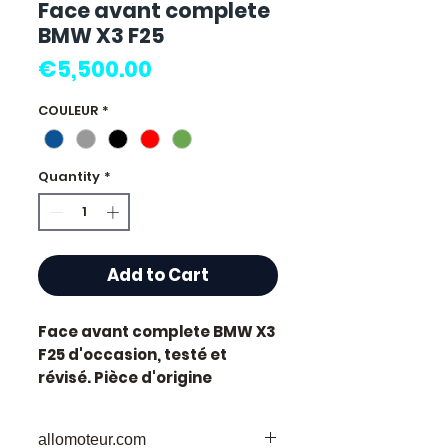
Face avant complete
BMW X3 F25
Price
€5,500.00
COULEUR
*
Quantity
*
Add to Cart
Face avant complete BMW X3
F25
d'occasion, testé et
révisé. Pièce d'origine
constructeur BMW, référence
moteur
F25
.
allomoteur.com
Caractéristiques techniques