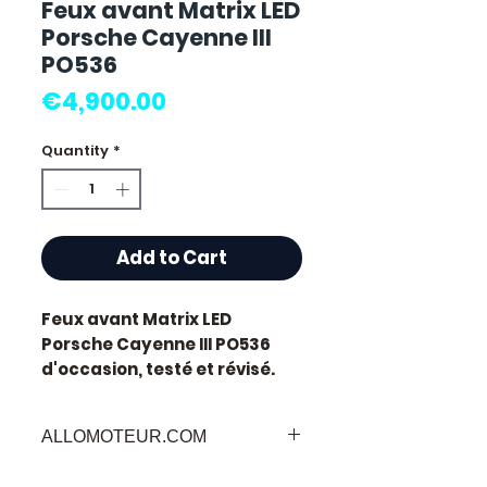
Feux avant Matrix LED
Porsche Cayenne III
PO536
Price
€4,900.00
Quantity
*
Add to Cart
Feux avant Matrix LED
Porsche Cayenne III PO536
d'occasion, testé et révisé.
Pièce d'origine constructeur
Porsche, référence moteur
ALLOMOTEUR.COM
PO536
.
Caractéristiques techniques
Bienvenu sur
Allomoteur.com
, votre