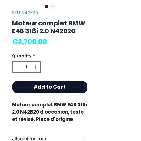
SKU: N42B20
Moteur complet BMW
E46 318i 2.0 N42B20
Price
€3,700.00
Quantity
*
Add to Cart
Moteur complet BMW E46 318i
2.0 N42B20
d'occasion, testé
et révisé. Pièce d'origine
constructeur BMW, référence
moteur
N42B20
. Cylindrée
allomoteur.com
2.0L.