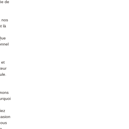
ée de
à nos
t là
 Que
onnel
 et
teur
ule.
enons
urquoi
iez
casion
nous
la