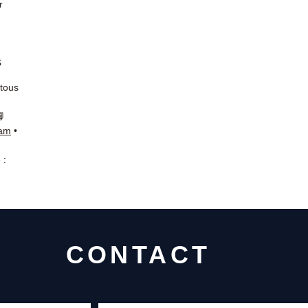
r
s
 tous
📘
ram
•
 :
CONTACT