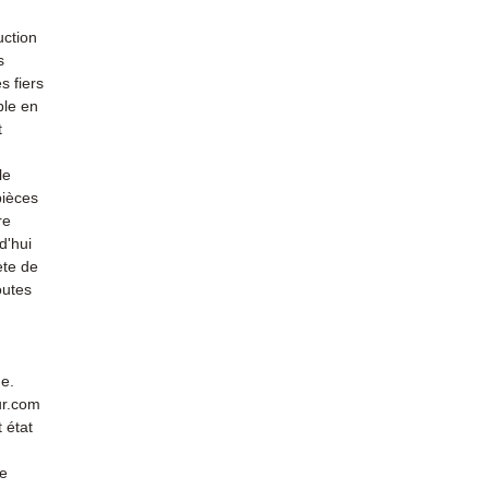
uction
s
s fiers
ble en
t
le
pièces
re
d'hui
ète de
outes
de.
ur.com
 état
de