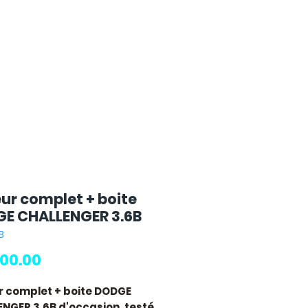
ur complet + boite
E CHALLENGER 3.6B
B
Price
00.00
 complet + boite DODGE
ENGER 3.6B
d'occasion, testé