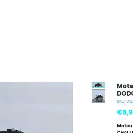
Mote
DODG
SKU: 3.6
€5,9
Moteur
CHALL