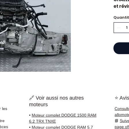
et révi
constr
Quanti
Caract
Kilo
Mar
État 
ava
Gara
Quand 
vitess
vibrati
rappor
l'embr
est so
🔗 Voir aussi nos autres
⭐ Avis
qu'une
moteurs
Compat
 les
Consult
vérifi
allomot
•
Moteur complet DODGE 1500 RAM
sur vo
tre
📘
Suiv
6.2 TRX TNXE
direct
ièces
page of
•
Moteur complet DODGE RAM 5.7