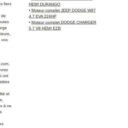
Dodge.
 fiers
HEMI DURANGO
reste 
•
Moteur complet JEEP DODGE W87
+33 6 3
s de
4.7 EVA 224HP
outes
vérific
•
Moteur complet DODGE CHARGER
arge
5.7 V8 HEMI EZB
Livrais
ieure,
5 à 7 
 vos
métrop
sur pa
en Eur
Allema
r.com,
Bas, P
evrez
3 mois
i ont
profes
stées
Contac
ité et
(Whats
r,
conta
s à ne
s
es