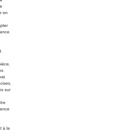
re
e en
mpter
ience
t
pièce,
es
hat.
cises,
ns sur
tre
rience
 à la