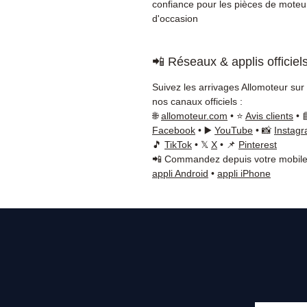
confiance pour les pièces de moteu
d'occasion
📲 Réseaux & applis officiel
Suivez les arrivages Allomoteur sur
nos canaux officiels :
🌐
allomoteur.com
• ⭐
Avis clients
• 
Facebook
• ▶️
YouTube
• 📸
Instag
🎵
TikTok
• 𝕏
X
• 📌
Pinterest
📲 Commandez depuis votre mobile
appli Android
•
appli iPhone