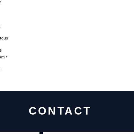
r
s
 tous
📘
ram
•
 :
CONTACT