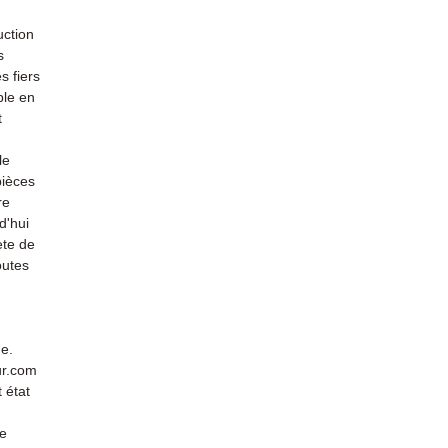
uction
s
s fiers
ble en
t
le
pièces
re
d'hui
ète de
outes
de.
ur.com
 état
de