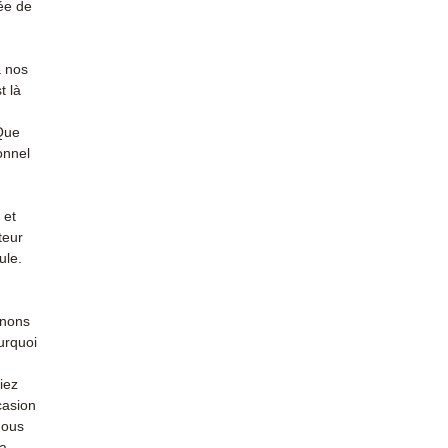
ée de
à nos
t là
 Que
onnel
 et
teur
ule.
enons
urquoi
iez
casion
nous
la