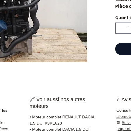
Pièce 
Dacia.
Quanti
Caract
Kilo
Mar
Car
État 
ava
Gara
Quand
Dacia 
impor
d'huil
voyan
🔗 Voir aussi nos autres
⭐ Avis
simple
moteurs
supéri
 les
Consult
standa
allomot
•
Moteur complet RENAULT DACIA
Compat
tre
📘
Suiv
1.5 DCI K9KE628
vérifi
ièces
page of
•
Moteur complet DACIA 1.5 DCI