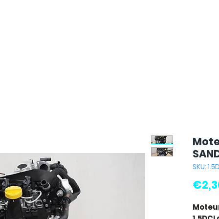
Mote
SANDE
SKU: 1.
€2,3
Moteur
1.5DCI
d