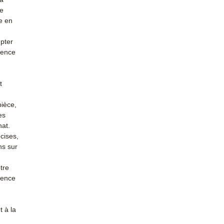
re
e en
mpter
ience
t
pièce,
es
hat.
cises,
ns sur
tre
rience
 à la