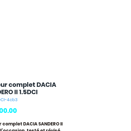
ur complet DACIA
RO II 1.5DCI
5DCI-4cb3
Price
00.00
 complet DACIA SANDERO II
'occasion, testé et révisé.