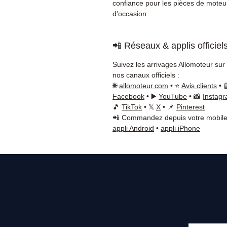
confiance pour les pièces de moteu
d'occasion
📲 Réseaux & applis officiel
Suivez les arrivages Allomoteur sur
nos canaux officiels :
🌐
allomoteur.com
• ⭐
Avis clients
• 
Facebook
• ▶️
YouTube
• 📸
Instag
🎵
TikTok
• 𝕏
X
• 📌
Pinterest
📲 Commandez depuis votre mobile
appli Android
•
appli iPhone