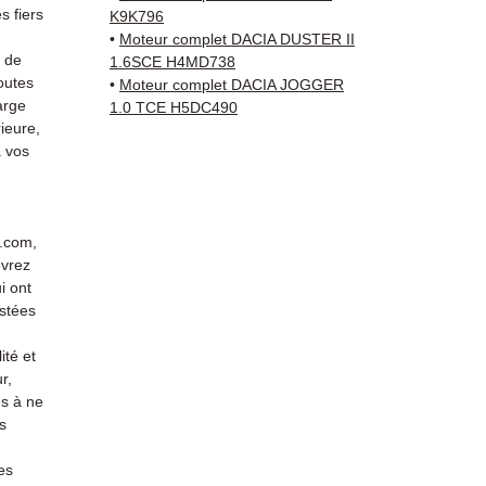
sur vo
 fiers
K9K796
direct
•
Moteur complet DACIA DUSTER II
Dacia.
s de
1.6SCE H4MD738
outes
reste 
•
Moteur complet DACIA JOGGER
arge
1.0 TCE H5DC490
+33 6 3
ieure,
vérific
 vos
Livrais
5 à 7 
métrop
sur pa
r.com,
en Eur
evrez
Allema
i ont
Bas, P
stées
3 mois
ité et
profes
r,
Contac
s à ne
(Whats
s
conta
es