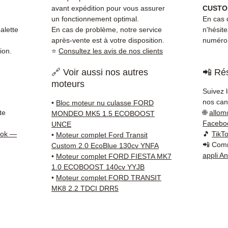
standa
avant expédition pour vous assurer
CUSTOM
Compat
un fonctionnement optimal.
En cas d
vérifi
alette
En cas de problème, notre service
n'hésit
après-vente est à votre disposition.
numéro 
sur vo
ion.
⭐
Consultez les avis de nos clients
direct
Ford. 
🔗 Voir aussi nos autres
📲 Rés
reste 
moteurs
+33 6 3
Suivez 
vérific
nos cana
•
Bloc moteur nu culasse FORD
Livrais
te
🌐
allom
MONDEO MK5 1.5 ECOBOOST
5 à 7 
Facebo
UNCE
ook —
🎵
TikT
métrop
•
Moteur complet Ford Transit
📲 Comm
Custom 2.0 EcoBlue 130cv YNFA
sur pa
appli A
•
Moteur complet FORD FIESTA MK7
en Eur
1.0 ECOBOOST 140cv YYJB
Allema
•
Moteur complet FORD TRANSIT
Bas, P
MK8 2.2 TDCI DRR5
3 mois
profes
Contac