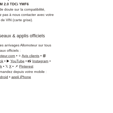
rd.
 2.0 TDCi YMF6
ibilité :
Avant commande,
e doute sur la compatibilité,
ez la référence de votre pièce
ez pas à nous contacter avec votre
de VIN (carte grise).
tre carte grise ou
ement sur votre véhicule
Notre équipe technique
eaux & applis officiels
disponible par WhatsApp au
8 71 66 54
pour toute
les arrivages Allomoteur sur tous
ation.
ux officiels :
on & garantie :
Expédition en
oteur.com
• ⭐
Avis clients
• 📘
jours ouvrés en France
ok
• ▶️
YouTube
• 📸
Instagram
•
ok
• 𝕏
X
• 📌
Pinterest
olitaine, livraison gratuite
andez depuis votre mobile :
lette sécurisée. Expédition
ndroid
•
appli iPhone
ope (Belgique, Suisse,
gne, Italie, Espagne, Pays-
ortugal) sur devis. Garantie
 pièces — montage par
sionnel obligatoire.
t :
📞 +33 6 38 71 66 54