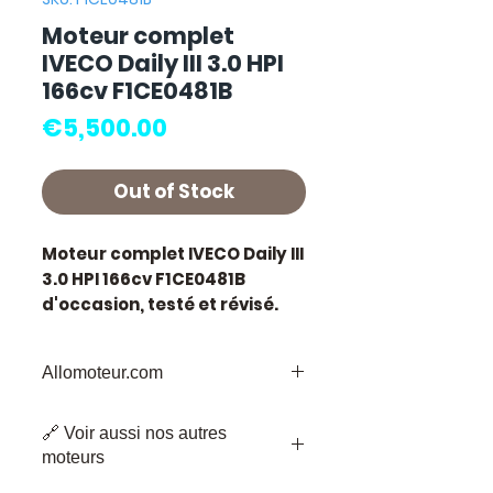
Moteur complet
IVECO Daily III 3.0 HPI
166cv F1CE0481B
Price
€5,500.00
Out of Stock
Moteur complet IVECO Daily III
3.0 HPI 166cv F1CE0481B
d'occasion, testé et révisé.
Pièce d'origine constructeur
Iveco. Cylindrée 3.0L
Allomoteur.com
développant 166 chevaux.
Caractéristiques techniques
Allomoteur.com :
Votre Destination
:
🔗 Voir aussi nos autres
de Confiance pour les Pièces de
Kilométrage :
89 000 km
moteurs
Moteur d'Occasion
Marque :
Iveco