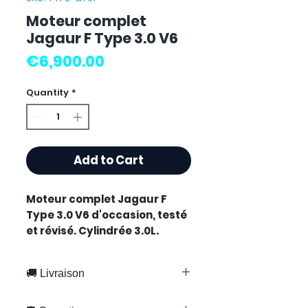
Moteur complet
Jagaur F Type 3.0 V6
Price
€6,900.00
Quantity
*
Add to Cart
Moteur complet Jagaur F
Type 3.0 V6
d'occasion, testé
et révisé. Cylindrée 3.0L.
Caractéristiques techniques
:
🚚 Livraison
Kilométrage :
78 000 km
Cylindrée :
3.0 litres
Livraison rapide partout en France