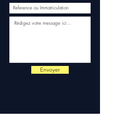
Pays-Bas, Portugal) sur
devis. Garantie 3 mois pièces
— montage par professionnel
obligatoire.
Contact :
📞 +33 6 38 71 66 54
(WhatsApp) — 📧
contact@allomoteur.com
Envoyer