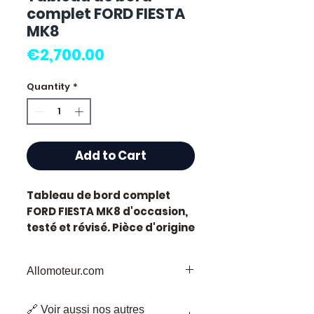
complet FORD FIESTA
MK8
Price
€2,700.00
Quantity
*
Add to Cart
Tableau de bord complet
FORD FIESTA MK8
d'occasion,
testé et révisé. Pièce d'origine
constructeur Ford.
Caractéristiques techniques
Allomoteur.com
:
Kilométrage :
77 000 km
Allomoteur.com :
Votre Destination
Marque :
Ford
🔗 Voir aussi nos autres
de Confiance pour les Pièces de