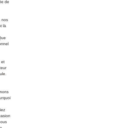
ée de
à nos
t là
 Que
onnel
 et
teur
ule.
enons
urquoi
iez
casion
nous
la