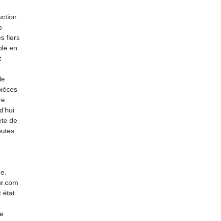
uction
s
s fiers
ble en
t
le
pièces
re
d'hui
ète de
outes
de.
ur.com
 état
de