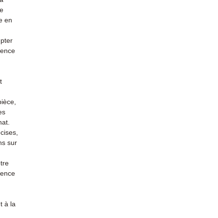
re
e en
mpter
ience
t
pièce,
es
hat.
cises,
ns sur
tre
rience
 à la