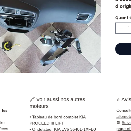
d'orig
Caract
Quanti
Kilo
Mar
État 
ava
Gara
Quand 
Suite 
défaut
d'occa
soluti
Compat
vérifi
🔗 Voir aussi nos autres
⭐ Avis
sur vo
moteurs
direct
 les
Consult
Kia. N
allomot
•
Tableau de bord complet KIA
dispon
tre
📘
Suiv
PROCEED III LIFT
38 71 6
ièces
page of
•
Ondulateur KIA EV6 36401-1XFB0