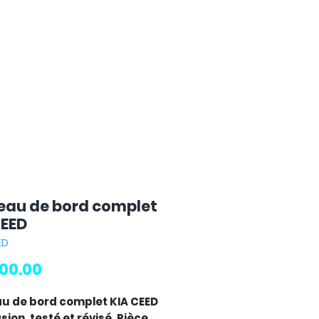
eau de bord complet
CEED
ED
Price
00.00
u de bord complet KIA CEED
ion, testé et révisé. Pièce