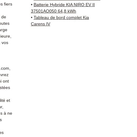
Livrais
 fiers
•
Batterie Hybride KIA NIRO EV II
5 à 7 
37501AO050 64,8 kWh
métrop
s de
•
Tableau de bord complet Kia
outes
sur pa
Carens IV
arge
en Eur
ieure,
Allema
 vos
Bas, P
3 mois
profes
Contac
r.com,
(Whats
evrez
conta
i ont
stées
ité et
r,
s à ne
s
es