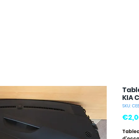
Tabl
KIA 
SKU: CE
€2,0
Tablea
d'occas