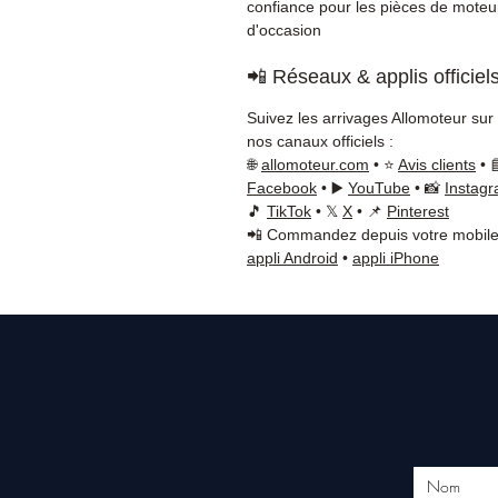
confiance pour les pièces de moteu
d'occasion
📲 Réseaux & applis officiel
Suivez les arrivages Allomoteur sur
nos canaux officiels :
🌐
allomoteur.com
• ⭐
Avis clients
• 
Facebook
• ▶️
YouTube
• 📸
Instag
🎵
TikTok
• 𝕏
X
• 📌
Pinterest
📲 Commandez depuis votre mobile
appli Android
•
appli iPhone