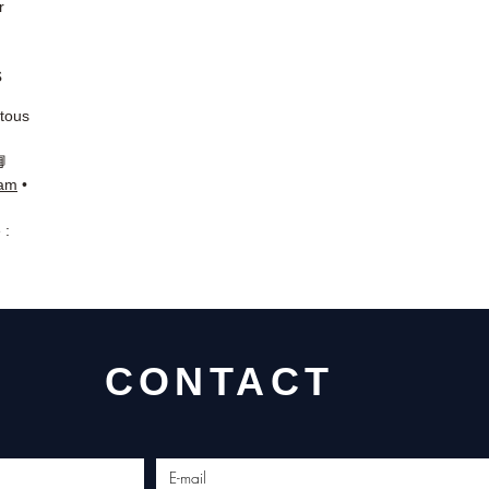
r
s
 tous
📘
ram
•
 :
CONTACT