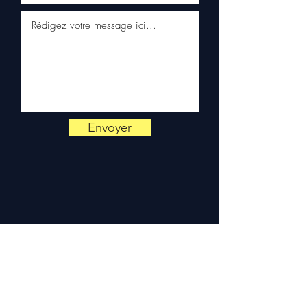
66 54
pour toute vérification.
Livraison & garantie :
Expédition en 5 à 7 jours
ouvrés en France
métropolitaine, livraison
gratuite sur palette
sécurisée. Expédition en
Europe (Belgique, Suisse,
Allemagne, Italie, Espagne,
Envoyer
Pays-Bas, Portugal) sur
devis. Garantie 3 mois pièces
— montage par professionnel
obligatoire.
Contact :
📞 +33 6 38 71 66 54
(WhatsApp) — 📧
contact@allomoteur.com