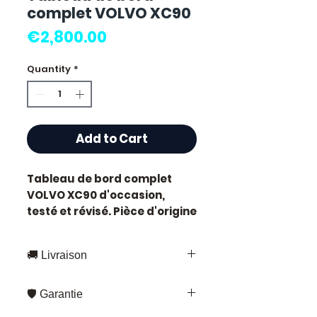
complet VOLVO XC90
Price
€2,800.00
Quantity
*
Add to Cart
Tableau de bord complet
VOLVO XC90
d'occasion,
testé et révisé. Pièce d'origine
constructeur Volvo,
référence moteur
XC90
.
🚚 Livraison
Caractéristiques techniques
:
Livraison rapide partout en France
Kilométrage :
68 000 km
🛡️ Garantie
et en Europe
Marque :
Volvo
Fedex – pour les envois standards