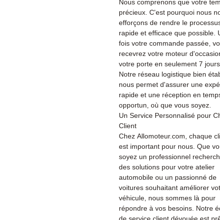
Nous comprenons que votre tem
précieux. C'est pourquoi nous n
efforçons de rendre le processu
rapide et efficace que possible.
fois votre commande passée, v
recevrez votre moteur d'occasio
votre porte en seulement 7 jours
Notre réseau logistique bien étab
nous permet d'assurer une expé
rapide et une réception en temp
opportun, où que vous soyez.
Un Service Personnalisé pour 
Client
Chez Allomoteur.com, chaque cl
est important pour nous. Que v
soyez un professionnel recherc
des solutions pour votre atelier
automobile ou un passionné de
voitures souhaitant améliorer vo
véhicule, nous sommes là pour
répondre à vos besoins. Notre é
de service client dévouée est pr