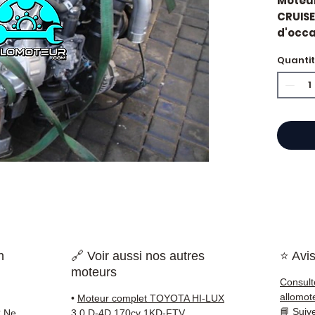
Moteu
CRUISE
d'occas
d'orig
Quanti
Cylind
Caract
Kilo
Mar
Cyli
Car
État 
ava
Gara
Quand
Toyota
impor
n
🔗 Voir aussi nos autres
⭐ Avis
d'huil
moteurs
voyan
Consult
simple
allomot
•
Moteur complet TOYOTA HI-LUX
supéri
📘
Suiv
? Ne
3.0 D-4D 170cv 1KD-FTV