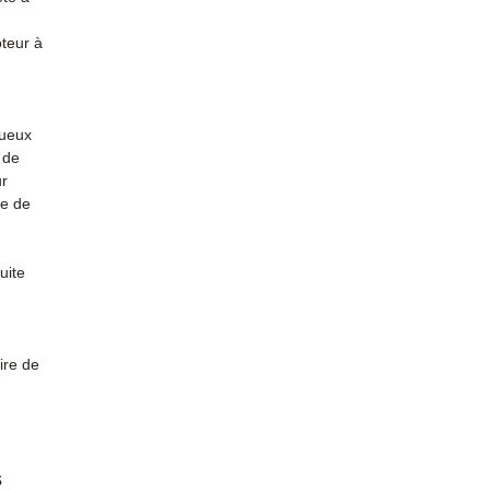
oteur à
tueux
 de
ur
te de
uite
ire de
s