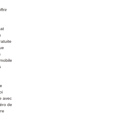
(Whats
conta
frir
at
s
ratuite
ue
s
omobile
s
le
oi
e avec
méro de
vre