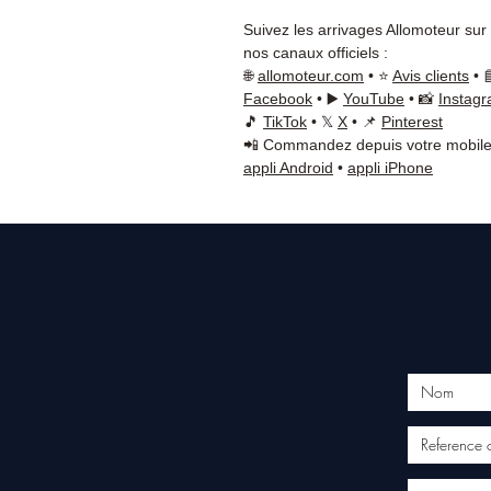
Suivez les arrivages Allomoteur sur
nos canaux officiels :
🌐
allomoteur.com
• ⭐
Avis clients
• 
Facebook
• ▶️
YouTube
• 📸
Instag
🎵
TikTok
• 𝕏
X
• 📌
Pinterest
📲 Commandez depuis votre mobile
appli Android
•
appli iPhone