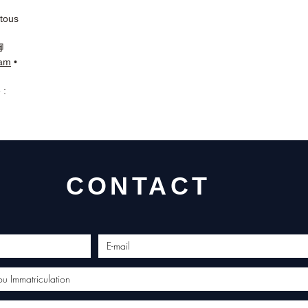
 tous
📘
ram
•
 :
CONTACT