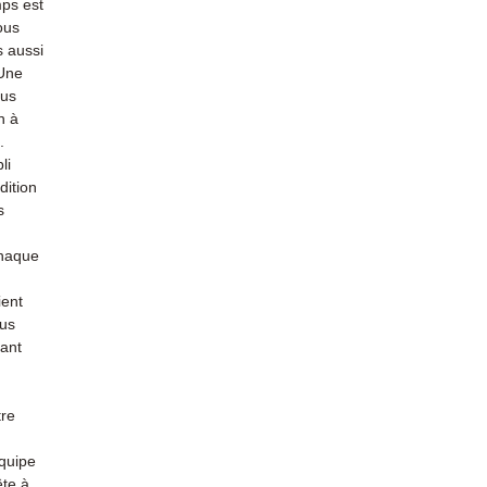
ps est
ous
s aussi
 Une
ous
n à
.
li
dition
s
Chaque
ient
ous
hant
tre
quipe
ête à