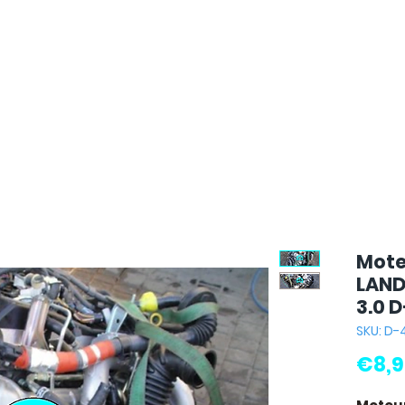
Mote
LAND
3.0 
SKU: D-
€8,9