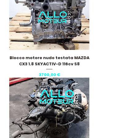
Blocco motore nudo testata MAZDA
CX3 1.8 SKYACTIV-D 116cv S8
Prezzo
3700,00 €