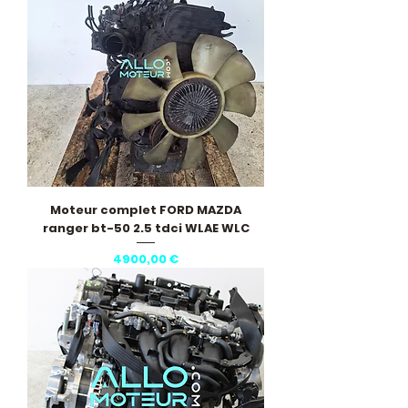
Moteur complet FORD MAZDA
ranger bt-50 2.5 tdci WLAE WLC
Prezzo
4900,00 €