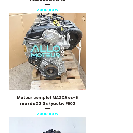
Prezzo
3000,00 €
Moteur complet MAZDA cx-5
mazda3 2.0 skyactiv PE02
Prezzo
3000,00 €