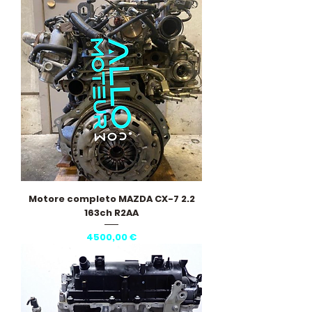
Motore completo MAZDA CX-7 2.2
163ch R2AA
Prezzo
4500,00 €