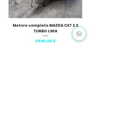
Motore completo MAZDA CX7 2.3
TURBO L3K9
Prezzo
4500,00 €
Carica altro