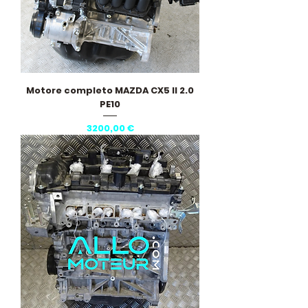
Motore completo MAZDA CX5 II 2.0
PE10
Prezzo
3200,00 €