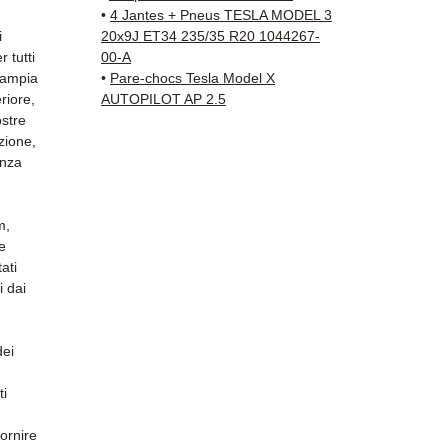
della 
•
4 Jantes + Pneus TESLA MODEL 3
✅ Gara
i
20x9J ET34 235/35 R20 1044267-
✅ Con
 tutti
00-A
tracci
a ampia
•
Pare-chocs Tesla Model X
riore,
AUTOPILOT AP 2.5
Kuehne
ostre
✅ Servi
zione,
Whats
enza
📞
Hai 
Contat
m,
(Whats
e
Venerd
ati
i dai
dei
ti
fornire