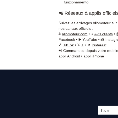
funzionamento.
📲 Réseaux & applis officiel
Suivez les arrivages Allomoteur sur
nos canaux officiels :
🌐
allomoteur.com
• ⭐
Avis clients
• 
Facebook
• ▶️
YouTube
• 📸
Instag
🎵
TikTok
• 𝕏
X
• 📌
Pinterest
📲 Commandez depuis votre mobile
appli Android
•
appli iPhone