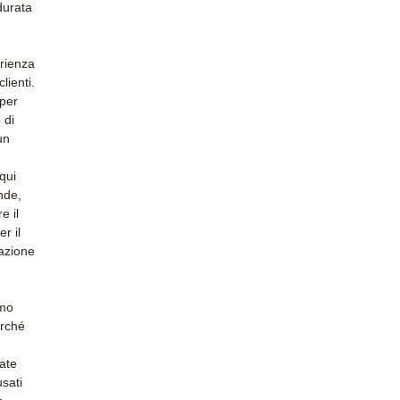
durata
rienza
lienti.
 per
 di
un
qui
nde,
e il
r il
fazione
amo
erché
iate
usati