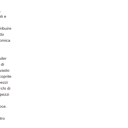
,
ti e
ribuire
ndo
nomica
ader
 di
 vasto
coprite
pezzi
rchi di
 pezzi
oce.
tro