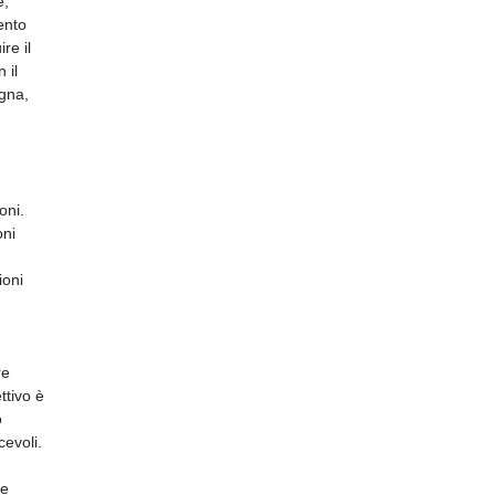
e,
ento
re il
 il
gna,
oni.
oni
ioni
re
ttivo è
o
evoli.
he