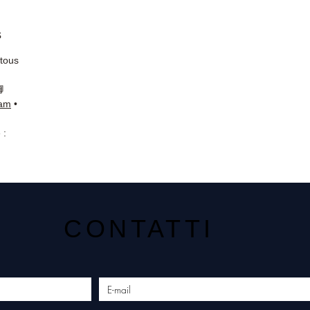
s
 tous
📘
ram
•
 :
CONTATTI