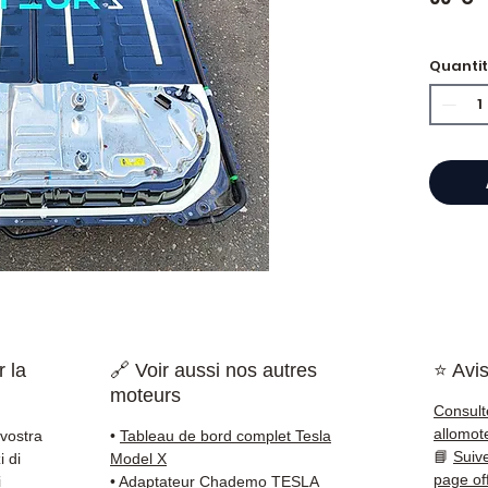
🏷️ Ch
Quanti
certifi
⭐ Perc
Allomo
Specia
cambio
Allom
catalo
di pez
 la
🔗 Voir aussi nos autres
⭐ Avis
garant
moteurs
rapida
Consult
🇫🇷 e 
allomot
 vostra
•
Tableau de bord complet Tesla
📘
Suiv
i di
Model X
✅ Pezzi
page of
i
•
Adaptateur Chademo TESLA