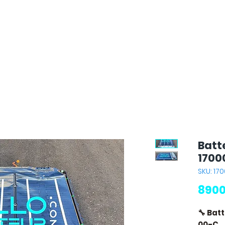
Batt
1700
SKU: 17
8900
🔧 Bat
00-C