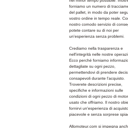
nel minor tempo possibile. Inoltr
forniamo un numero di tracciam
del pallet, in modo da poter segui
vostro ordine in tempo reale. Con
nostro comodo servizio di conse
potete contare su di noi per
un'esperienza senza problemi.
Crediamo nella trasparenza e
nell'integrità nelle nostre operazi
Ecco perché forniamo informazi
dettagliate su ogni pezzo,
permettendovi di prendere decis
consapevoli durante l'acquisto.
Troverete descrizioni precise,
specifiche e informazioni sulle
condizioni di ogni pezzo di moto
usato che offriamo. Il nostro obie
fornirvi un'esperienza di acquist
piacevole e senza sorprese spiac
Allomoteur.com si impegna anc