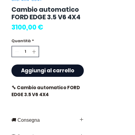
Cambio automatico
FORD EDGE 3.5 V6 4X4
Prezzo
3100,00 €
Quantità
*
Aggiungi al carrello
🔧 Cambio automatico FORD
EDGE 3.5 V6 4X4
🚚 Consegna
⭐ Perché scegliere
Allomoteur.com ?
Consegna rapida in tutta la