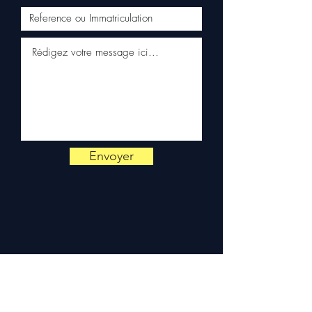
📞
Hai bisogno di un consiglio?
Contattaci al
+33 6 38 71 66 54
(WhatsApp disponibile) —
Lunedì a Venerdì, 9h-18h.
Envoyer