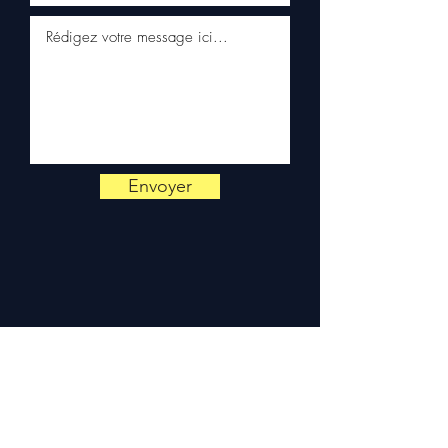
WhatsApp
📞
Hai bisogno di un consiglio?
Contattaci al
+33 6 38 71 66 54
(WhatsApp disponibile) —
Lunedì a Venerdì, 9h-18h.
Envoyer