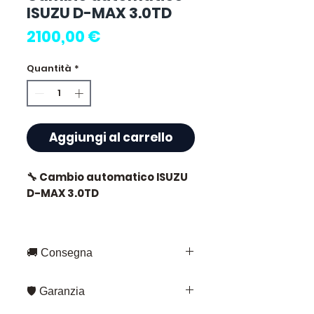
ISUZU D-MAX 3.0TD
Prezzo
2100,00 €
Quantità
*
Aggiungi al carrello
🔧 Cambio automatico ISUZU
D-MAX 3.0TD
🏷️ Chilometraggio : 77 000 km
certificati
🚚 Consegna
Consegna rapida in tutta la
🛡️ Garanzia
Francia e in Europa
⭐ Perché scegliere
Fedex – per gli invii standard