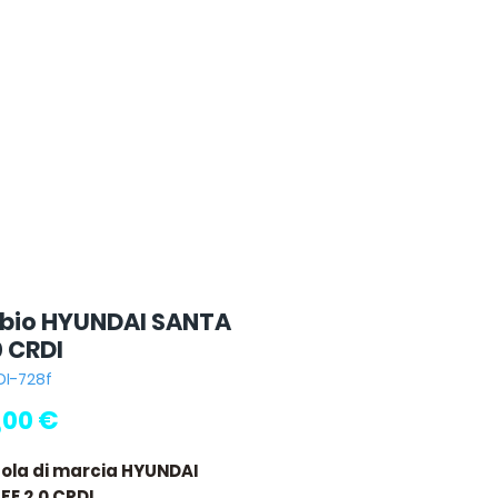
io HYUNDAI SANTA
0 CRDI
DI-728f
Prezzo
,00 €
tola di marcia HYUNDAI
FE 2.0 CRDI