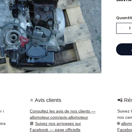
🏷️ Ch
Quanti
certifi
⭐ Perc
Allomo
Specia
scatol
Allom
catalo
di pez
⭐ Avis clients
📲 Rés
garant
rapida
r i
Consultez les avis de nos clients —
Suivez 
🇫🇷 e 
allomoteur.com/avis-allomoteur
nos cana
tra
📘
Suivez nos arrivages sur
🌐
allom
✅ Pezzi
Facebook — page officielle
Facebo