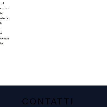
 il
ezzi di
sto
ite la
di
i
zi
zionale
lta
CONTATTI