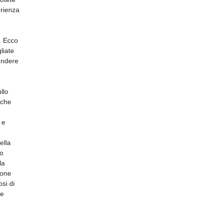
erienza
i. Ecco
liate
endere
llo
 che
 e
ella
do
la
ione
osi di
le