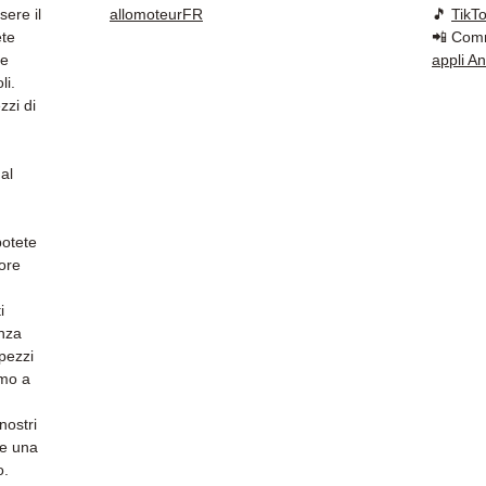
della 
sere il
allomoteurFR
🎵
TikT
✅ Gara
ete
📲 Comm
✅ Con
 e
appli A
li.
tracci
zzi di
Kuehne
✅ Servi
Whats
al
📞
Hai 
Contat
potete
(Whats
tore
Venerd
i
anza
 pezzi
amo a
nostri
 e una
o.