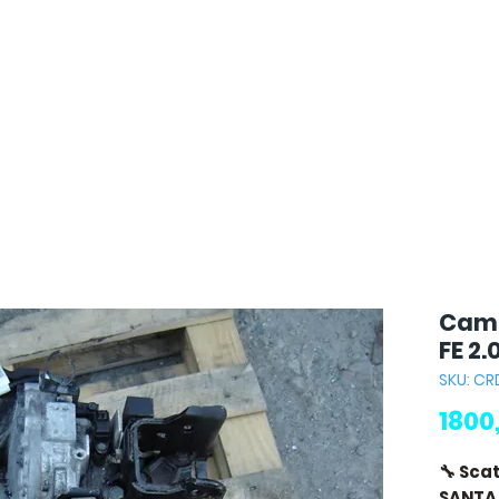
Camb
FE 2.
SKU: CR
1800
🔧 Sca
SANTA 