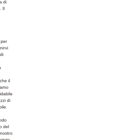
a di
 Il
 per
nirvi
di
a
he il
riamo
idabile
zzi di
ile.
modo
o del
 nostro
otete