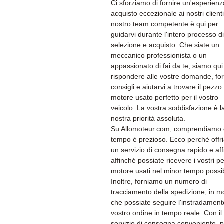
Ci sforziamo di fornire un'esperienz
acquisto eccezionale ai nostri clienti.
nostro team competente è qui per
guidarvi durante l'intero processo di
selezione e acquisto. Che siate un
meccanico professionista o un
appassionato di fai da te, siamo qui
rispondere alle vostre domande, for
consigli e aiutarvi a trovare il pezzo 
motore usato perfetto per il vostro
veicolo. La vostra soddisfazione è l
nostra priorità assoluta.
Su Allomoteur.com, comprendiamo c
tempo è prezioso. Ecco perché off
un servizio di consegna rapido e aff
affinché possiate ricevere i vostri pe
motore usati nel minor tempo possib
Inoltre, forniamo un numero di
tracciamento della spedizione, in 
che possiate seguire l'instradament
vostro ordine in tempo reale. Con il
servizio di consegna conveniente, p