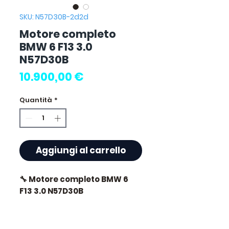
SKU: N57D30B-2d2d
Motore completo
BMW 6 F13 3.0
N57D30B
Prezzo
10.900,00 €
Quantità
*
Aggiungi al carrello
🔧 Motore completo BMW 6
F13 3.0 N57D30B
🏷️ Chilometraggio : 64 000 km
certificati